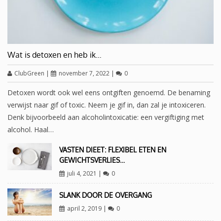
Wat is detoxen en heb ik…
ClubGreen
|
november 7, 2022
|
0
Detoxen wordt ook wel eens ontgiften genoemd. De benaming
verwijst naar gif of toxic. Neem je gif in, dan zal je intoxiceren.
Denk bijvoorbeeld aan alcoholintoxicatie: een vergiftiging met
alcohol. Haal…
VASTEN DIEET: FLEXIBEL ETEN EN
GEWICHTSVERLIES…
juli 4, 2021
|
0
SLANK DOOR DE OVERGANG
april 2, 2019
|
0