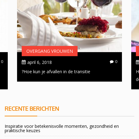
OVERGANG VROUWEN
0
0
april 6, 2018
Hoe kun je afvallen in de transitie?
H
d
RECENTE BERICHTEN
Inspiratie voor betekenisvolle momenten, gezondheid en
praktische keuzes