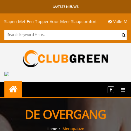
LAATSTE NIEUWS
lapen Met Een Topper Voor Meer Slaapcomfort
Volle Maan Be
DE OVERGANG
Home
Menopauze