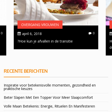
OVERGANG VROUWEN
0
0
april 6, 2018
Hoe kun je afvallen in de transitie?
H
d
RECENTE BERICHTEN
Inspiratie voor betekenisvolle momenten, gezondheid en
praktische keuzes
Beter Slapen Met Een Topper Voor Meer Slaapcomfort
Volle Maan Betekenis: Energie, Rituelen En Manifesteren