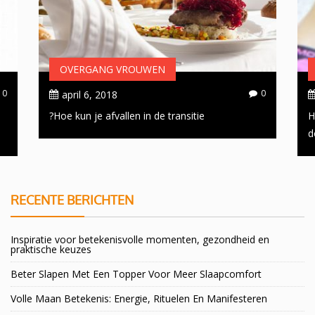
OVERGANG VROUWEN
0
0
april 6, 2018
Hoe kun je afvallen in de transitie?
H
d
RECENTE BERICHTEN
Inspiratie voor betekenisvolle momenten, gezondheid en
praktische keuzes
Beter Slapen Met Een Topper Voor Meer Slaapcomfort
Volle Maan Betekenis: Energie, Rituelen En Manifesteren