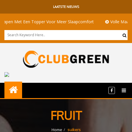
LAATSTE NIEUWS
en Met Een Topper Voor Meer Slaapcomfort
Volle Maan Betek
FRUIT
Home
suikers