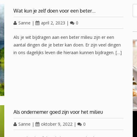
Wat kun je zelf doen voor een beter…
Sanne
|
april 2, 2023
|
0
Als je wit bijdragen aan een beter milieu zijn er een
aantal dingen die je beter kan doen. Er zijn veel dingen
in ons dagelijks leven die hieraan kunnen bijdragen. […]
OVERGANG VROUWEN
Als ondernemer goed zijn voor het milieu
november 23, 2016
0
Sanne
|
oktober 9, 2022
|
0
Oplossing voor een gezwollen opgezette buik in de