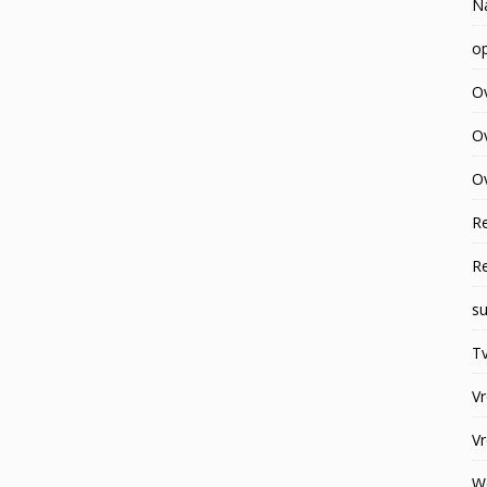
N
op
O
O
Ov
R
R
su
Tv
V
V
W