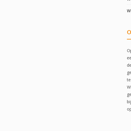
W
O
Op
ee
de
ge
te
Wi
ge
bi
op