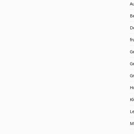
A
Be
D
fr
Ge
G
G
H
Kl
Le
M