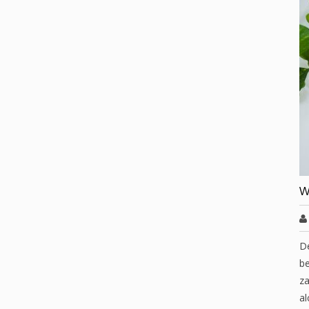
W
D
be
za
al