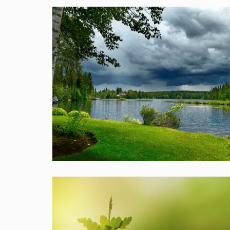
OVERGANG VROUWEN
0
april 7, 2018
0
Handige tips om u te helpen de overgang te