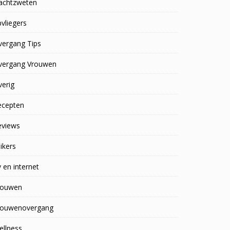
achtzweten
vliegers
vergang Tips
vergang Vrouwen
erig
ecepten
eviews
ikers
 en internet
rouwen
rouwenovergang
ellness