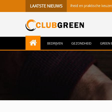
 betekenisvolle momenten, gezondheid en praktische keuzes
B
LAATSTE NIEUWS
BEDRIJVEN
GEZONDHEID
GREEN 