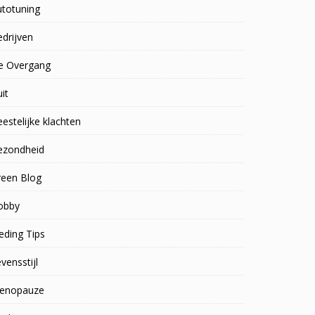
utotuning
drijven
e Overgang
uit
estelijke klachten
ezondheid
reen Blog
obby
eding Tips
vensstijl
enopauze