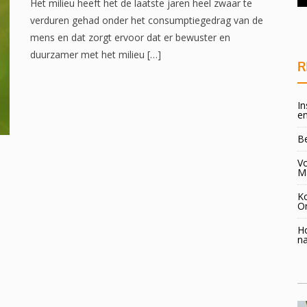
overgang!
Het milieu heeft het de laatste jaren heel zwaar te
verduren gehad onder het consumptiegedrag van de
mens en dat zorgt ervoor dat er bewuster en
duurzamer met het milieu […]
R
In
en
B
Vo
M
K
O
H
na