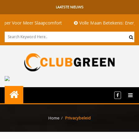
LAATSTE NIEUWS
 Meer Slaapcomfort
Volle Maan Betekenis: Energie, Rituelen 
Home
Privacybeleid