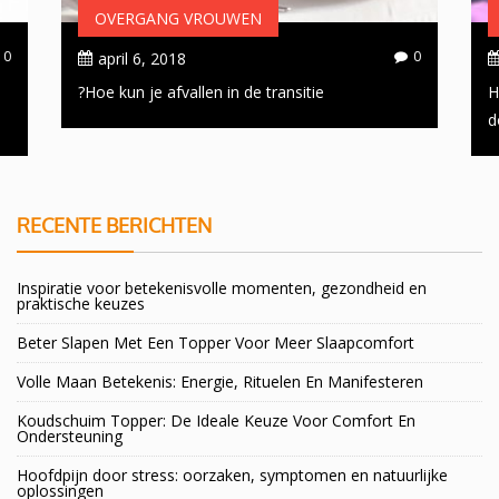
OVERGANG VROUWEN
OVE
0
november 23, 2016
april
Oplossing voor een gezwollen opgezette buik
Hoe kun
in de overgang!
RECENTE BERICHTEN
Inspiratie voor betekenisvolle momenten, gezondheid en
praktische keuzes
Beter Slapen Met Een Topper Voor Meer Slaapcomfort
Volle Maan Betekenis: Energie, Rituelen En Manifesteren
Koudschuim Topper: De Ideale Keuze Voor Comfort En
Ondersteuning
Hoofdpijn door stress: oorzaken, symptomen en natuurlijke
oplossingen