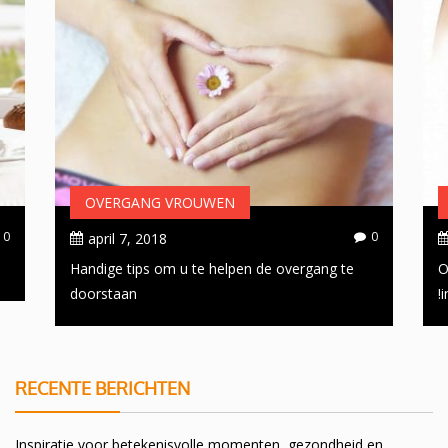
OVERGANG VROUWEN
0
0
april 7, 2018
Handige tips om u te helpen de overgang te
O
doorstaan
i
RECENTE BERICHTEN
Inspiratie voor betekenisvolle momenten, gezondheid en