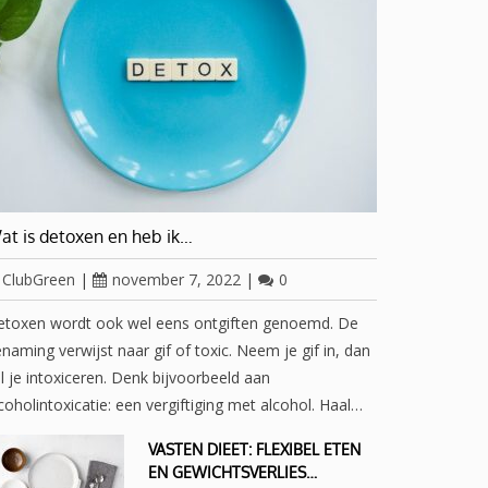
at is detoxen en heb ik…
ClubGreen
|
november 7, 2022
|
0
etoxen wordt ook wel eens ontgiften genoemd. De
naming verwijst naar gif of toxic. Neem je gif in, dan
l je intoxiceren. Denk bijvoorbeeld aan
coholintoxicatie: een vergiftiging met alcohol. Haal…
VASTEN DIEET: FLEXIBEL ETEN
EN GEWICHTSVERLIES…