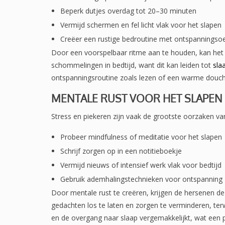
Beperk dutjes overdag tot 20–30 minuten
Vermijd schermen en fel licht vlak voor het slapen
Creëer een rustige bedroutine met ontspanningso
Door een voorspelbaar ritme aan te houden, kan het 
schommelingen in bedtijd, want dit kan leiden tot
sla
ontspanningsroutine zoals lezen of een warme douch
MENTALE RUST VOOR HET SLAPEN
Stress en piekeren zijn vaak de grootste oorzaken van
Probeer mindfulness of meditatie voor het slapen
Schrijf zorgen op in een notitieboekje
Vermijd nieuws of intensief werk vlak voor bedtijd
Gebruik ademhalingstechnieken voor ontspanning
Door mentale rust te creëren, krijgen de hersenen 
gedachten los te laten en zorgen te verminderen, terw
en de overgang naar slaap vergemakkelijkt, wat een p