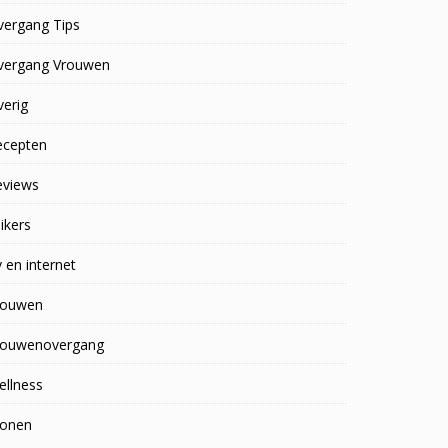
vergang Tips
vergang Vrouwen
erig
ecepten
eviews
ikers
 en internet
rouwen
rouwenovergang
ellness
onen