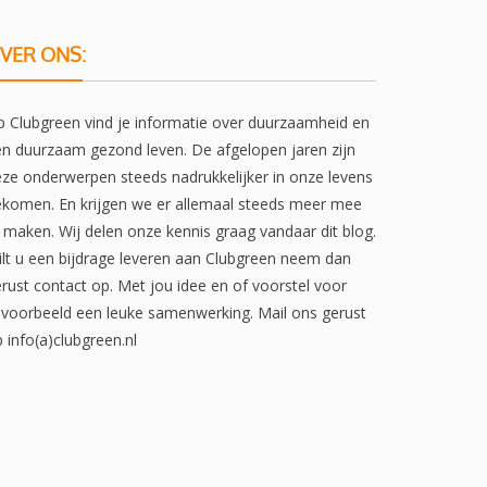
VER ONS:
 Clubgreen vind je informatie over duurzaamheid en
n duurzaam gezond leven. De afgelopen jaren zijn
ze onderwerpen steeds nadrukkelijker in onze levens
komen. En krijgen we er allemaal steeds meer mee
 maken. Wij delen onze kennis graag vandaar dit blog.
lt u een bijdrage leveren aan Clubgreen neem dan
rust contact op. Met jou idee en of voorstel voor
jvoorbeeld een leuke samenwerking. Mail ons gerust
 info(a)clubgreen.nl