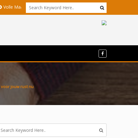
Betekenis: Energie, Rituelen En Manifesteren
Koudschuim Top
 voor jouw rust nu