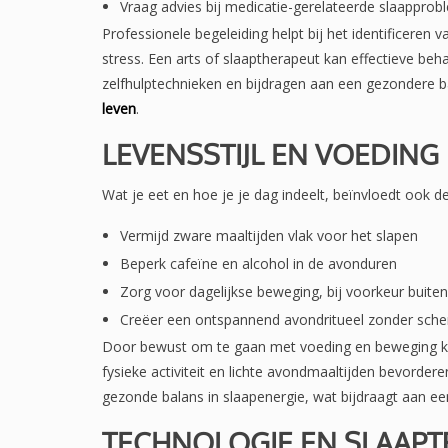
Vraag advies bij medicatie-gerelateerde slaappro
Professionele begeleiding helpt bij het identificeren 
stress. Een arts of slaaptherapeut kan effectieve be
zelfhulptechnieken en bijdragen aan een gezondere 
leven
.
LEVENSSTIJL EN VOEDING
Wat je eet en hoe je je dag indeelt, beïnvloedt ook de
Vermijd zware maaltijden vlak voor het slapen
Beperk cafeïne en alcohol in de avonduren
Zorg voor dagelijkse beweging, bij voorkeur buiten
Creëer een ontspannend avondritueel zonder sch
Door bewust om te gaan met voeding en beweging kan
fysieke activiteit en lichte avondmaaltijden bevord
gezonde balans in slaapenergie, wat bijdraagt aan e
TECHNOLOGIE EN SLAAPT