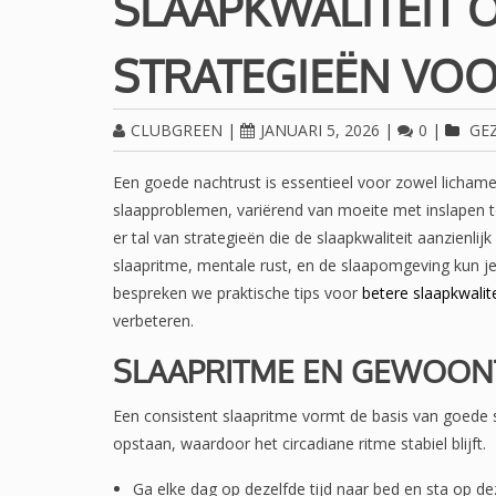
SLAAPKWALITEIT 
STRATEGIEËN VO
CLUBGREEN
|
JANUARI 5, 2026
|
0
|
GE
Een goede nachtrust is essentieel voor zowel lichame
slaapproblemen, variërend van moeite met inslapen t
er tal van strategieën die de slaapkwaliteit aanzienli
slaapritme, mentale rust, en de slaapomgeving kun je 
bespreken we praktische tips voor
betere slaapkwalite
verbeteren.
SLAAPRITME EN GEWOON
Een consistent slaapritme vormt de basis van goede s
opstaan, waardoor het circadiane ritme stabiel blijft.
Ga elke dag op dezelfde tijd naar bed en sta op dez