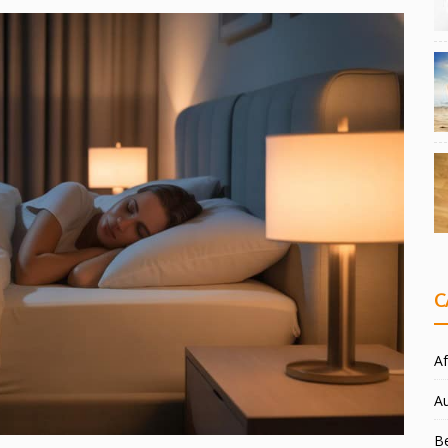
C
Af
A
Be