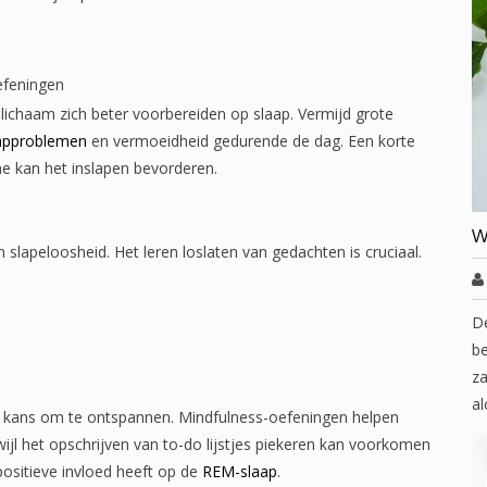
efeningen
lichaam zich beter voorbereiden op slaap. Vermijd grote
approblemen
en vermoeidheid gedurende de dag. Een korte
e kan het inslapen bevorderen.
W
 slapeloosheid. Het leren loslaten van gedachten is cruciaal.
D
be
za
al
de kans om te ontspannen. Mindfulness-oefeningen helpen
ijl het opschrijven van to-do lijstjes piekeren kan voorkomen
ositieve invloed heeft op de
REM-slaap
.