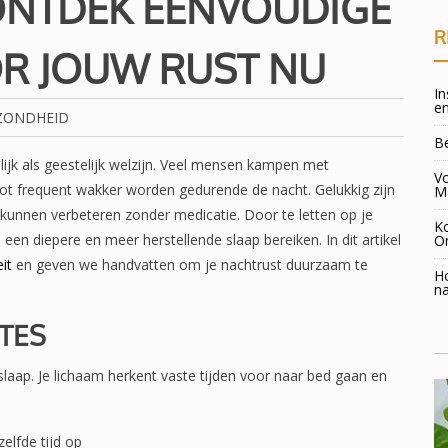
ONTDEK EENVOUDIGE
R
OR JOUW RUST NU
In
en
ZONDHEID
B
lijk als geestelijk welzijn. Veel mensen kampen met
Vo
ot frequent wakker worden gedurende de nacht. Gelukkig zijn
M
jk kunnen verbeteren zonder medicatie. Door te letten op je
K
een diepere en meer herstellende slaap bereiken. In dit artikel
O
it
en geven we handvatten om je nachtrust duurzaam te
H
na
TES
laap. Je lichaam herkent vaste tijden voor naar bed gaan en
elfde tijd op