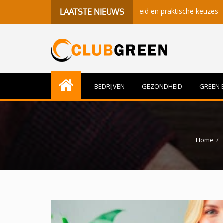
enisvolle momenten, gezondheid en praktische keuzes
Beter S
LAATSTE NIEUWS
BEDRIJVEN
GEZONDHEID
GREEN 
Home