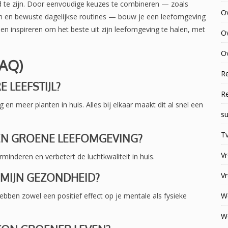
ld te zijn. Door eenvoudige keuzes te combineren — zoals
O
oen en bewuste dagelijkse routines — bouw je een leefomgeving
reen inspireren om het beste uit zijn leefomgeving te halen, met
O
Ov
AQ)
R
E LEEFSTIJL?
R
en meer planten in huis. Alles bij elkaar maakt dit al snel een
su
Tv
EEN GROENE LEEFOMGEVING?
V
minderen en verbetert de luchtkwaliteit in huis.
T MIJN GEZONDHEID?
V
hebben zowel een positief effect op je mentale als fysieke
W
W