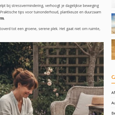
 helpt bij stressvermindering, verhoogt je dagelijkse beweging
. Praktische tips voor tuinonderhoud, plantkeuze en duurzaam
orm
.
overd tot een groene, serene plek. Het gaat niet om ruimte,
C
Af
A
Be