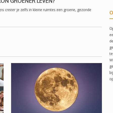
LKON GROENER LEVEN?
s creëer je zelfs in kleine ruimtes een groene, gezonde
O
Op
ee
de
ge
te
Wi
ge
bi
op