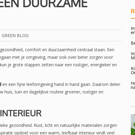
 EEN DUURZAME
R
In
en
GREEN BLOG
B
 gezondheid, comfort en duurzaamheid centraal staan. Een
Vo
omgaan met je omgeving, maar ook over beter zorgen voor
M
n je grote stappen zetten naar een rustiger, energieker en
K
O
H
l
en een fijne leefomgeving hand in hand gaan. Daarom delen
na
 huis, tuin en dagelijkse routine groener, rustiger en
 INTERIEUR
ieke gezondheid. Rust, licht en natuurlijke materialen zorgen
spiratie opdoet voor een warm, leefbaar interieur vindt veel