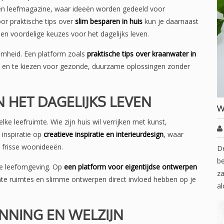
- en leefmagazine, waar ideeën worden gedeeld voor
or praktische tips over
slim besparen in huis
kun je daarnaast
 en voordelige keuzes voor het dagelijks leven.
amheid. Een platform zoals
praktische tips over kraanwater in
k en te kiezen voor gezonde, duurzame oplossingen zonder
IN HET DAGELIJKS LEVEN
W
elke leefruimte. Wie zijn huis wil verrijken met kunst,
 inspiratie op
creatieve inspiratie en interieurdesign
, waar
 frisse woonideeën.
D
be
de leefomgeving. Op
een platform voor eigentijdse ontwerpen
za
te ruimtes en slimme ontwerpen direct invloed hebben op je
al
NNING EN WELZIJN