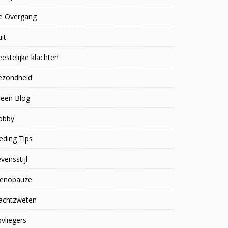
e Overgang
uit
estelijke klachten
ezondheid
reen Blog
obby
eding Tips
vensstijl
enopauze
achtzweten
vliegers