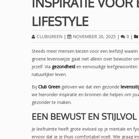
INSPIRATIE VOOR
LIFESTYLE
CLUBGREEN
|
NOVEMBER 20, 2025
|
0
|
Steeds meer mensen kiezen voor een leefstijl waarin
groene levenswijze gaat niet alleen over bewuster 
jezelf. Via
gezondheid
en eenvoudige leefgewoonten ku
natuurlijker leven.
Bij
Club Green
geloven we dat een gezonde
levensstij
we hieronder inspiratie en bronnen die helpen om jouw
gezonder te maken.
EEN BEWUST EN STIJLVOL
Je leefruimte heeft grote invloed op je mentale en fys
ervoor dat je je thuis comfortabel voelt. Wie graag in