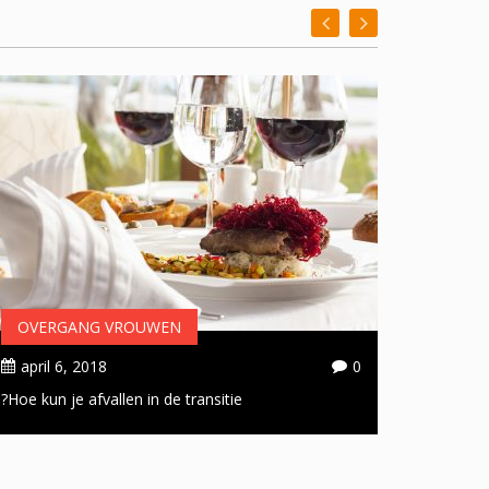
OVERGANG VROUWEN
OVER
april 6, 2018
0
april 
Hoe kun je afvallen in de transitie?
Handige 
doorsta