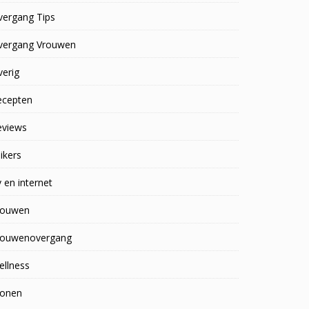
vergang Tips
vergang Vrouwen
erig
ecepten
eviews
ikers
 en internet
rouwen
rouwenovergang
ellness
onen