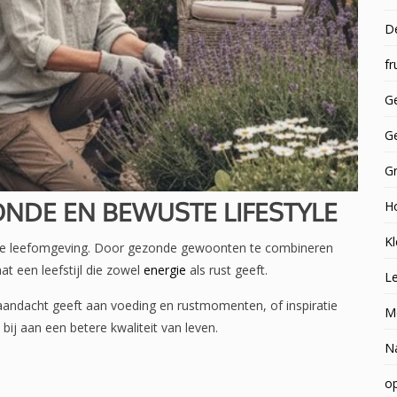
D
fr
Ge
G
G
ONDE EN BEWUSTE LIFESTYLE
H
Kl
en je leefomgeving. Door gezonde gewoonten te combineren
t een leefstijl die zowel
energie
als rust geeft.
Le
 aandacht geeft aan voeding en rustmomenten, of inspiratie
M
bij aan een betere kwaliteit van leven.
N
op