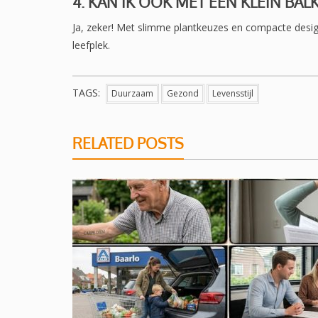
4. KAN IK OOK MET EEN KLEIN BA
Ja, zeker! Met slimme plantkeuzes en compacte design
leefplek.
TAGS:
Duurzaam
Gezond
Levensstijl
RELATED POSTS