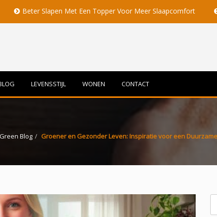
lapen Met Een Topper Voor Meer Slaapcomfort
Volle Maan Be
BLOG
LEVENSSTIJL
WONEN
CONTACT
Green Blog
Groener en Gezonder Leven: Inspiratie voor een Duurzame 