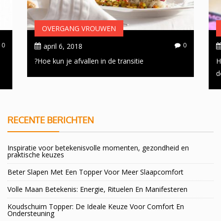
OVERGANG VROUWEN
0
0
april 6, 2018
Hoe kun je afvallen in de transitie?
H
d
RECENTE BERICHTEN
Inspiratie voor betekenisvolle momenten, gezondheid en
praktische keuzes
Beter Slapen Met Een Topper Voor Meer Slaapcomfort
Volle Maan Betekenis: Energie, Rituelen En Manifesteren
Koudschuim Topper: De Ideale Keuze Voor Comfort En
Ondersteuning