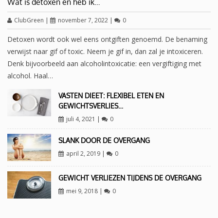
Wat is detoxen en heb ik…
ClubGreen
|
november 7, 2022
|
0
Detoxen wordt ook wel eens ontgiften genoemd. De benaming
verwijst naar gif of toxic. Neem je gif in, dan zal je intoxiceren.
Denk bijvoorbeeld aan alcoholintoxicatie: een vergiftiging met
alcohol. Haal…
VASTEN DIEET: FLEXIBEL ETEN EN
GEWICHTSVERLIES…
juli 4, 2021
|
0
SLANK DOOR DE OVERGANG
april 2, 2019
|
0
GEWICHT VERLIEZEN TIJDENS DE OVERGANG
mei 9, 2018
|
0