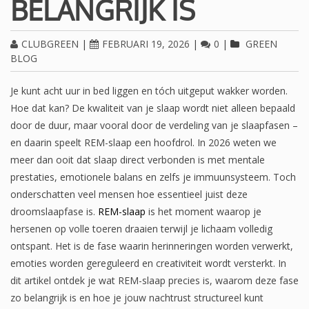
BELANGRIJK IS
CLUBGREEN
|
FEBRUARI 19, 2026
|
0
|
GREEN
BLOG
Je kunt acht uur in bed liggen en tóch uitgeput wakker worden.
Hoe dat kan? De kwaliteit van je slaap wordt niet alleen bepaald
door de duur, maar vooral door de verdeling van je slaapfasen –
en daarin speelt REM-slaap een hoofdrol. In 2026 weten we
meer dan ooit dat slaap direct verbonden is met mentale
prestaties, emotionele balans en zelfs je immuunsysteem. Toch
onderschatten veel mensen hoe essentieel juist deze
droomslaapfase is.
REM-slaap
is het moment waarop je
hersenen op volle toeren draaien terwijl je lichaam volledig
ontspant. Het is de fase waarin herinneringen worden verwerkt,
emoties worden gereguleerd en creativiteit wordt versterkt. In
dit artikel ontdek je wat REM-slaap precies is, waarom deze fase
zo belangrijk is en hoe je jouw nachtrust structureel kunt