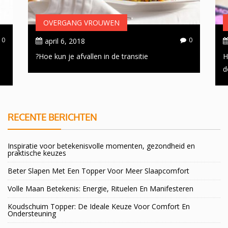
OVERGANG VROUWEN
0
0
april 6, 2018
Hoe kun je afvallen in de transitie?
H
d
RECENTE BERICHTEN
Inspiratie voor betekenisvolle momenten, gezondheid en
praktische keuzes
Beter Slapen Met Een Topper Voor Meer Slaapcomfort
Volle Maan Betekenis: Energie, Rituelen En Manifesteren
Koudschuim Topper: De Ideale Keuze Voor Comfort En
Ondersteuning