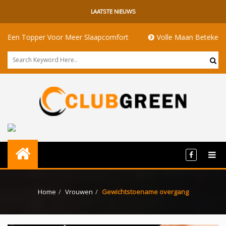
LAATSTE NIEUWS
per Voor Meer Slaapcomfort
Volle Maan Betekenis: Energie, R
Home
Vrouwen
Gewichtstoename overgang