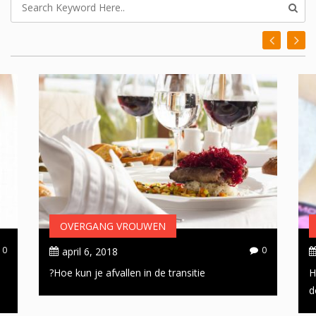
OVERGANG VROUWEN
0
0
april 6, 2018
Hoe kun je afvallen in de transitie?
H
d