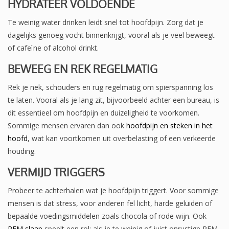
HYDRATEER VOLDOENDE
Te weinig water drinken leidt snel tot hoofdpijn. Zorg dat je
dagelijks genoeg vocht binnenkrijgt, vooral als je veel beweegt
of cafeïne of alcohol drinkt.
BEWEEG EN REK REGELMATIG
Rek je nek, schouders en rug regelmatig om spierspanning los
te laten. Vooral als je lang zit, bijvoorbeeld achter een bureau, is
dit essentieel om hoofdpijn en duizeligheid te voorkomen.
Sommige mensen ervaren dan ook
hoofdpijn en steken in het
hoofd
, wat kan voortkomen uit overbelasting of een verkeerde
houding.
VERMIJD TRIGGERS
Probeer te achterhalen wat je hoofdpijn triggert. Voor sommige
mensen is dat stress, voor anderen fel licht, harde geluiden of
bepaalde voedingsmiddelen zoals chocola of rode wijn. Ook
REM slaap
speelt een rol: als je te weinig of juist onrustige REM-