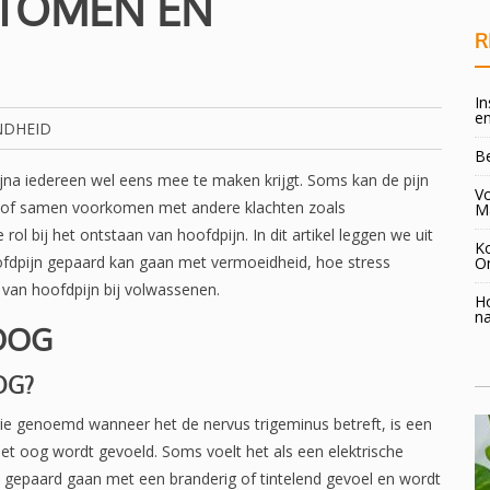
TOMEN EN
R
In
en
NDHEID
B
a iedereen wel eens mee te maken krijgt. Soms kan de pijn
Vo
og, of samen voorkomen met andere klachten zoals
M
ol bij het ontstaan van hoofdpijn. In dit artikel leggen we uit
K
ofdpijn gepaard kan gaan met vermoeidheid, hoe stress
O
van hoofdpijn bij volwassenen.
H
na
OOG
OG?
ie genoemd wanneer het de nervus trigeminus betreft, is een
het oog wordt gevoeld. Soms voelt het als een elektrische
an gepaard gaan met een branderig of tintelend gevoel en wordt