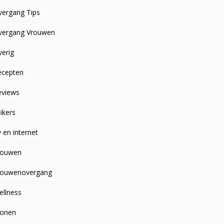
vergang Tips
vergang Vrouwen
erig
ecepten
eviews
ikers
 en internet
rouwen
rouwenovergang
ellness
onen