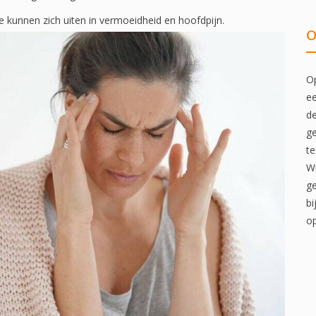
e kunnen zich uiten in vermoeidheid en hoofdpijn.
O
Op
ee
de
ge
te
Wi
ge
bi
op