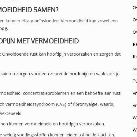
O
MOEIDHEID SAMEN?
O
n kunnen elkaar beïnvloeden. Vermoeidheid kan zowel een
 oog
.
Ov
PIJN MET VERMOEIDHEID
R
: Onvoldoende rust kan hoofdpijn veroorzaken en zorgen dat
R
su
n spieren zorgen voor een zeurende
hoofdpijn
en vaak voel je
Tv
V
rmoeidheid, concentratieproblemen en een behoefte aan rust.
sch vermoeidheidssyndroom (CVS) of fibromyalgie, waarbij
V
ziektebeeld.
W
jnen kunnen vermoeidheid en hoofdpijn veroorzaken.
W
te weinig voedingsstoffen kunnen leiden tot beide klachten.