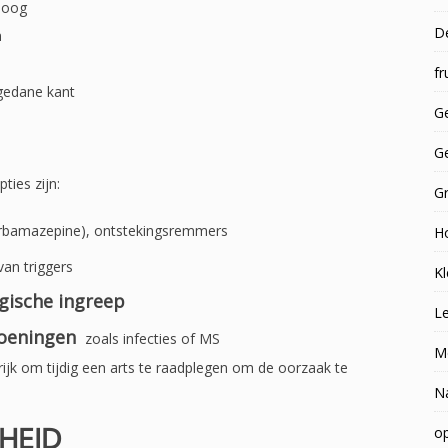
t oog
D
n
fr
gedane kant
Ge
G
ties zijn:
G
ls carbamazepine), ontstekingsremmers
H
van triggers
Kl
gische ingreep
Le
oeningen
zoals infecties of MS
M
grijk om tijdig een arts te raadplegen om de oorzaak te
N
HEID
op