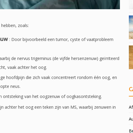
 hebben, zoals:
nuw
: Door bijvoorbeeld een tumor, cyste of vaatprobleem
arbij de nervus trigeminus (de vijfde hersenzenuw) geïrriteerd
zicht, vaak achter het oog.
tige hoofdpijn die zich vaak concentreert rondom één oog, en
opte neus.
C
en ontsteking van het oogzenuw of oogkasontsteking.
Af
n achter het oog een teken zijn van MS, waarbij zenuwen in
A
Be