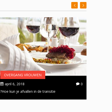
OVERGANG VROUWEN
OVER
april 6, 2018
0
april 
Hoe kun je afvallen in de transitie?
Handige 
doorsta