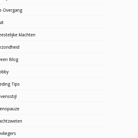
e Overgang
uit
estelijke klachten
ezondheid
reen Blog
obby
eding Tips
vensstijl
enopauze
achtzweten
vliegers