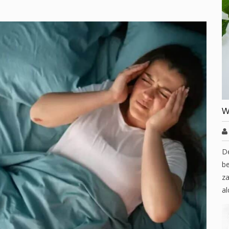
W
D
be
za
al