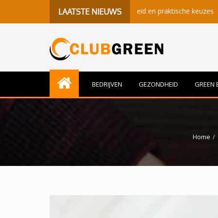
enisvolle momenten, gezondheid en praktische keuzes
Beter S
LAATSTE NIEUWS
BEDRIJVEN
GEZONDHEID
GREEN 
Home