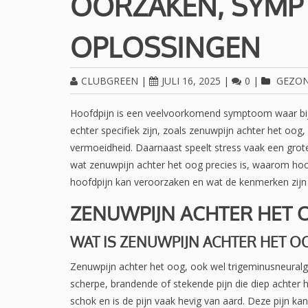
OORZAKEN, SYMP
OPLOSSINGEN
CLUBGREEN
|
JULI 16, 2025
|
0
|
GEZO
Hoofdpijn is een veelvoorkomend symptoom waar bijn
echter specifiek zijn, zoals zenuwpijn achter het o
vermoeidheid. Daarnaast speelt stress vaak een grote r
wat zenuwpijn achter het oog precies is, waarom ho
hoofdpijn kan veroorzaken en wat de kenmerken zijn 
ZENUWPIJN ACHTER HET 
WAT IS ZENUWPIJN ACHTER HET O
Zenuwpijn achter het oog, ook wel trigeminusneuralg
scherpe, brandende of stekende pijn die diep achter 
schok en is de pijn vaak hevig van aard. Deze pijn k