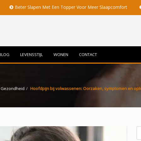
lapen Met Een Topper Voor Meer Slaapcomfort
Volle Maan Be
BLOG
LEVENSSTIJL
WONEN
CONTACT
Gezondheid
Hoofdpijn bij volwassenen: Oorzaken, symptomen en opl