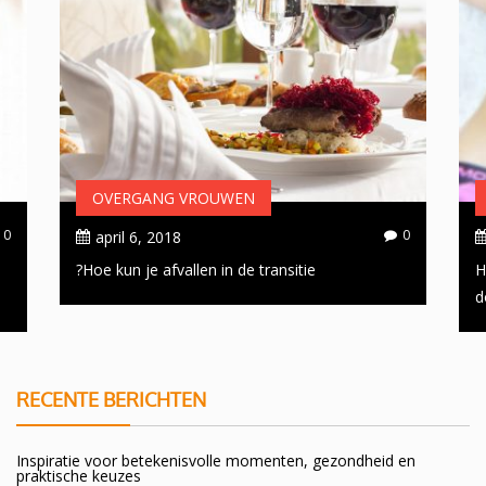
OVERGANG VROUWEN
0
0
april 6, 2018
Hoe kun je afvallen in de transitie?
H
d
RECENTE BERICHTEN
Inspiratie voor betekenisvolle momenten, gezondheid en
praktische keuzes