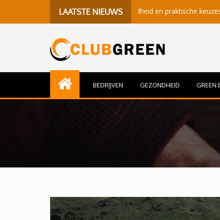
etekenisvolle momenten, gezondheid en praktische keuzes
Be
LAATSTE NIEUWS
BEDRIJVEN
GEZONDHEID
GREEN 