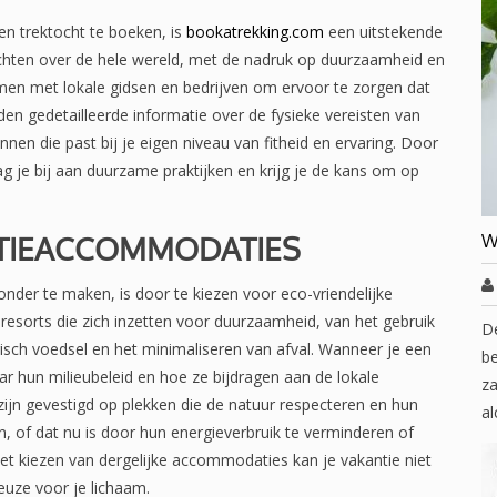
n trektocht te boeken, is
bookatrekking.com
een uitstekende
ochten over de hele wereld, met de nadruk op duurzaamheid en
men met lokale gidsen en bedrijven om ervoor te zorgen dat
ieden gedetailleerde informatie over de fysieke vereisten van
nnen die past bij je eigen niveau van fitheid en ervaring. Door
ag je bij aan duurzame praktijken en krijg je de kans om op
NTIEACCOMMODATIES
W
der te maken, is door te kiezen voor eco-vriendelijke
esorts die zich inzetten voor duurzaamheid, van het gebruik
D
isch voedsel en het minimaliseren van afval. Wanneer je een
be
ar hun milieubeleid en hoe ze bijdragen aan de lokale
za
jn gevestigd op plekken die de natuur respecteren en hun
al
n, of dat nu is door hun energieverbruik te verminderen of
et kiezen van dergelijke accommodaties kan je vakantie niet
uze voor je lichaam.