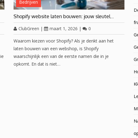
Bedrijven
D
Shopify website laten bouwen: jouw sleutel…
fr
ClubGreen
|
maart 1, 2026
|
0
Ge
e
Waarom kiezen voor Shopify? Als je denkt aan het
G
laten bouwen van een webshop, is Shopify
ie
waarschijnlijk een van de eerste namen die in je
G
opkomt. En dat is niet…
H
Kl
Le
M
N
op