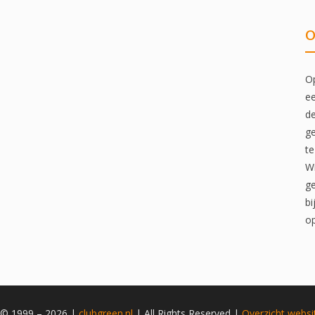
O
Op
ee
de
ge
te
Wi
ge
bi
op
 © 1999 – 2026 |
clubgreen.nl
| All Rights Reserved |
Overzicht
websi