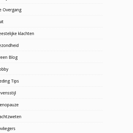
e Overgang
uit
estelijke klachten
ezondheid
reen Blog
obby
eding Tips
vensstijl
enopauze
achtzweten
vliegers