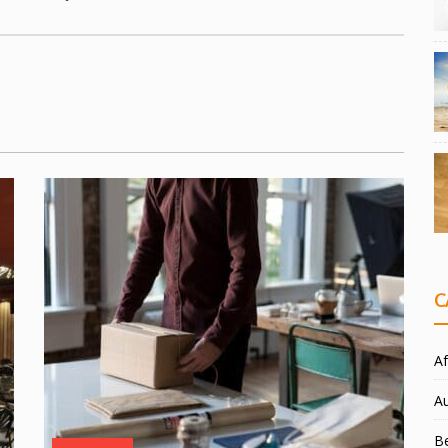
C
Af
A
Be