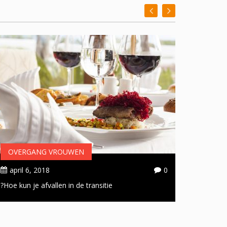
OVERGANG VROUWEN
OVER
april 6, 2018
0
april 
Hoe kun je afvallen in de transitie?
Handige 
doorsta