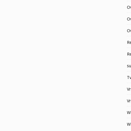
O
O
Ov
R
R
su
Tv
V
V
W
W