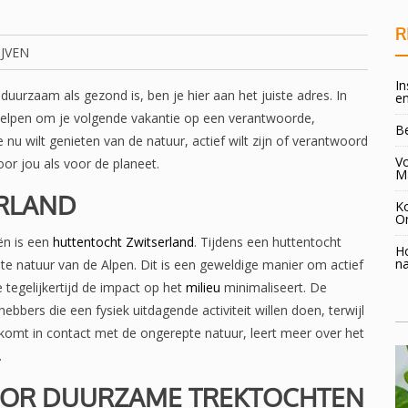
R
JVEN
In
 duurzaam als gezond is, ben je hier aan het juiste adres. In
en
helpen om je volgende vakantie op een verantwoorde,
B
 nu wilt genieten van de natuur, actief wilt zijn of verantwoord
Vo
voor jou als voor de planeet.
M
ERLAND
K
O
ën is een
huttentocht Zwitserland
. Tijdens een huttentocht
H
na
e natuur van de Alpen. Dit is een geweldige manier om actief
je tegelijkertijd de impact op het
milieu
minimaliseert. De
hebbers die een fysiek uitdagende activiteit willen doen, terwijl
omt in contact met de ongerepte natuur, leert meer over het
.
OOR DUURZAME TREKTOCHTEN