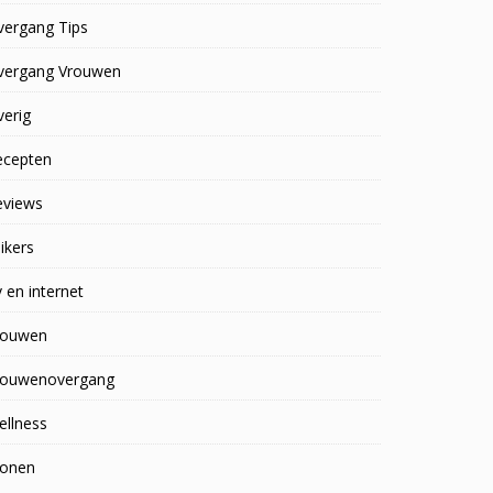
vergang Tips
vergang Vrouwen
erig
ecepten
eviews
ikers
 en internet
rouwen
rouwenovergang
ellness
onen