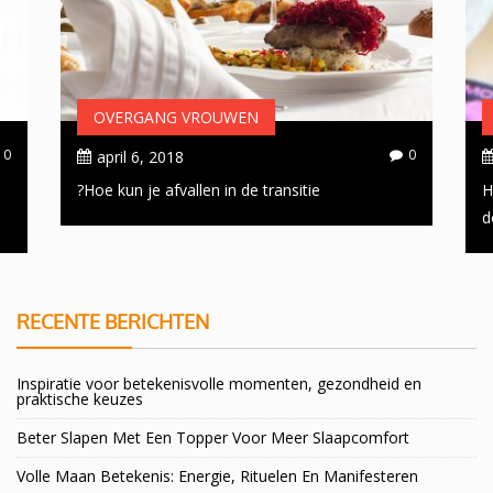
OVERGANG VROUWEN
0
0
april 6, 2018
Hoe kun je afvallen in de transitie?
H
d
RECENTE BERICHTEN
Inspiratie voor betekenisvolle momenten, gezondheid en
praktische keuzes
Beter Slapen Met Een Topper Voor Meer Slaapcomfort
Volle Maan Betekenis: Energie, Rituelen En Manifesteren