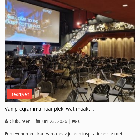
Bedrijven
Van programma naar plek: wat maakt…
ClubGreen
|
juni 23, 2026
|
0
Een evenement kan van alles zijn: een inspiratiesessie met