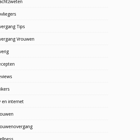
achtzweten
vliegers
vergang Tips
vergang Vrouwen
erig
ecepten
eviews
ikers
 en internet
rouwen
rouwenovergang
ellness