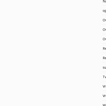
N
op
O
O
Ov
R
R
su
Tv
V
V
W