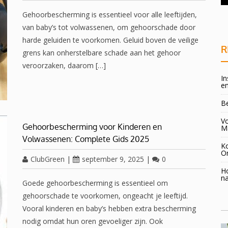
overgang!
Gehoorbescherming is essentieel voor alle leeftijden,
van baby’s tot volwassenen, om gehoorschade door
harde geluiden te voorkomen. Geluid boven de veilige
R
grens kan onherstelbare schade aan het gehoor
veroorzaken, daarom […]
In
en
B
Vo
Gehoorbescherming voor Kinderen en
M
Volwassenen: Complete Gids 2025
K
O
ClubGreen
|
september 9, 2025
|
0
H
na
Goede gehoorbescherming is essentieel om
gehoorschade te voorkomen, ongeacht je leeftijd.
Vooral kinderen en baby’s hebben extra bescherming
nodig omdat hun oren gevoeliger zijn. Ook