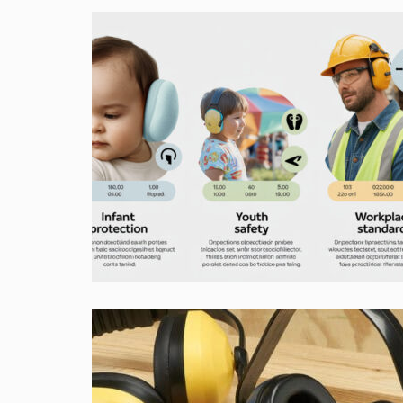
OVERGANG VROUWEN
0
april 7, 2018
0
Handige tips om u te helpen de overgang te