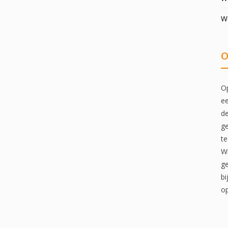
W
O
Op
ee
de
ge
te
Wi
ge
bi
op