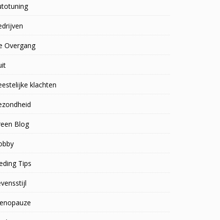
utotuning
drijven
e Overgang
uit
estelijke klachten
ezondheid
reen Blog
obby
eding Tips
vensstijl
enopauze