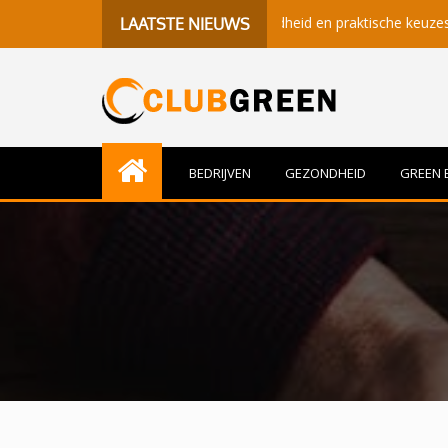
etekenisvolle momenten, gezondheid en praktische keuzes
Be
LAATSTE NIEUWS
BEDRIJVEN
GEZONDHEID
GREEN 