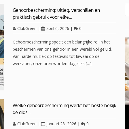
Gehoorbescherming: uitleg, verschillen en
praktisch gebruik voor elke…
ClubGreen
|
april 6, 2026
|
0
Gehoorbescherming speelt een belangrijke rol in het
beschermen van ons gehoor in een wereld vol geluid.
Van harde muziek op festivals tot lawaai op de
werkvloer, onze oren worden dagelijks […]
OVERGANG VROUWEN
Welke gehoorbescherming werkt het beste bekijk
de gids…
november 23, 2016
0
Oplossing voor een gezwollen opgezette buik in de
ClubGreen
|
januari 28, 2026
|
0