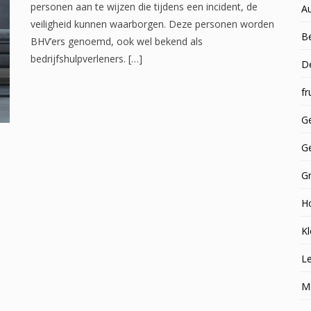
personen aan te wijzen die tijdens een incident, de
A
veiligheid kunnen waarborgen. Deze personen worden
Be
BHV’ers genoemd, ook wel bekend als
bedrijfshulpverleners. […]
D
fr
Ge
G
G
H
Kl
Le
M