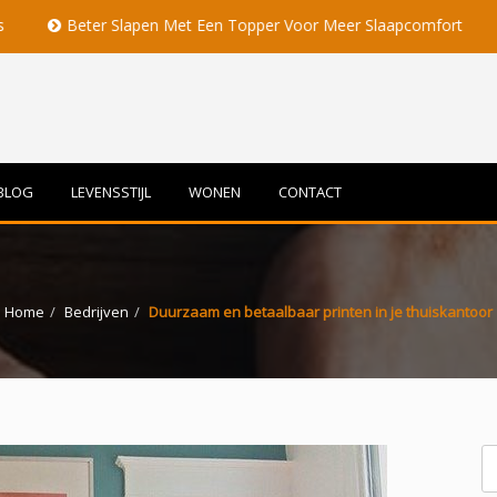
eter Slapen Met Een Topper Voor Meer Slaapcomfort
Volle M
BLOG
LEVENSSTIJL
WONEN
CONTACT
Home
Bedrijven
Duurzaam en betaalbaar printen in je thuiskantoor