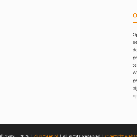
O
Op
ee
de
ge
te
Wi
ge
bi
op
 © 1999 – 2026 |
clubgreen.nl
| All Rights Reserved |
Overzicht
websi