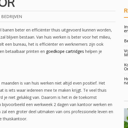
OOR
R
BEDRIJVEN
In
el banen beter en efficiënter thuis uitgevoerd kunnen worden,
en
 zal blijven bestaan. Van huis werken is beter voor het milieu,
B
elt een bureau, het is efficiënter en werknemers zijn ook
Vo
m en betaalbaar printen en
goedkope cartridges
helpen je
M
K
O
H
na
aanden is van huis werken niet altijd even positief. Het
t is iets waar iedereen mee te maken krijgt. Te veel thuis
rd je niet gelukkig van. Daarom is het in de toekomst
an bijvoorbeeld een werkweek 2 dagen van kantoor werken en
 zal een groter deel uitmaken van ons professionele leven en
je thuiskantoor.