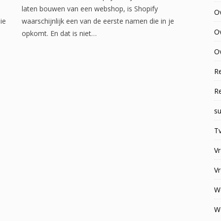
laten bouwen van een webshop, is Shopify
O
ie
waarschijnlijk een van de eerste namen die in je
O
opkomt. En dat is niet…
Ov
R
R
su
Tv
V
V
W
W