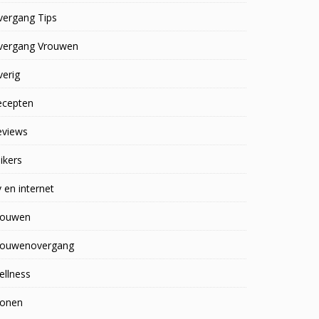
vergang Tips
vergang Vrouwen
erig
ecepten
eviews
ikers
 en internet
rouwen
rouwenovergang
ellness
onen