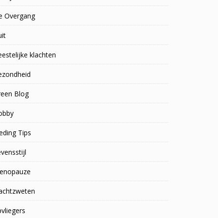
e Overgang
uit
estelijke klachten
ezondheid
reen Blog
obby
eding Tips
vensstijl
enopauze
achtzweten
vliegers