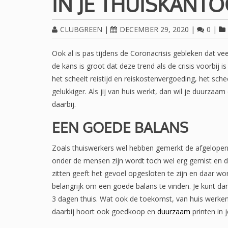
IN JE THUISKANT
CLUBGREEN
|
DECEMBER 29, 2020
|
0
|
Ook al is pas tijdens de Coronacrisis gebleken dat ve
de kans is groot dat deze trend als de crisis voorbij is
het scheelt reistijd en reiskostenvergoeding, het sche
gelukkiger. Als jij van huis werkt, dan wil je duurzaa
daarbij.
EEN GOEDE BALANS
Zoals thuiswerkers wel hebben gemerkt de afgelopen m
onder de mensen zijn wordt toch wel erg gemist en da
zitten geeft het gevoel opgesloten te zijn en daar wo
belangrijk om een goede balans te vinden. Je kunt d
3 dagen thuis. Wat ook de toekomst, van huis werken
daarbij hoort ook goedkoop en
duurzaam
printen in 