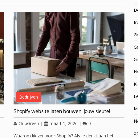
D
fr
Ge
G
G
H
Kl
Le
Bedrijven
M
Shopify website laten bouwen: jouw sleutel…
N
ClubGreen
|
maart 1, 2026
|
0
op
e
Waarom kiezen voor Shopify? Als je denkt aan het