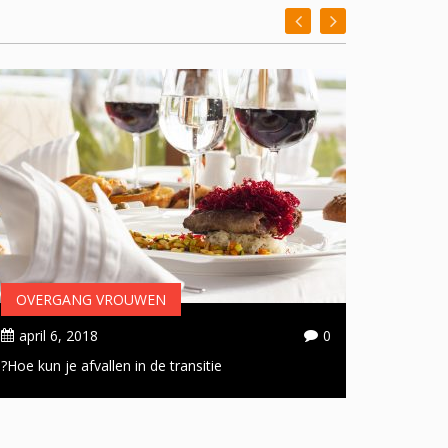
OVERGANG VROUWEN
OVER
april 6, 2018
0
april 
Hoe kun je afvallen in de transitie?
Handige 
doorsta