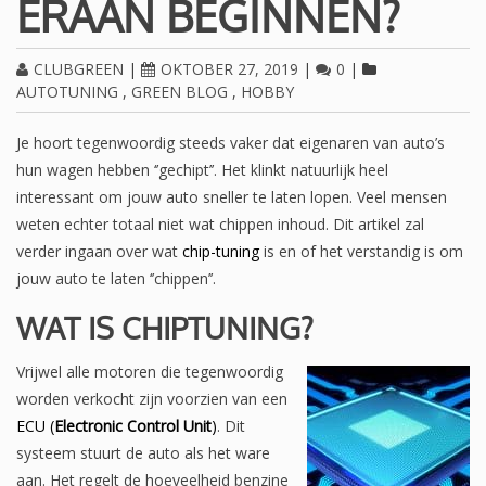
ERAAN BEGINNEN?
CLUBGREEN
|
OKTOBER 27, 2019
|
0
|
AUTOTUNING
,
GREEN BLOG
,
HOBBY
Je hoort tegenwoordig steeds vaker dat eigenaren van auto’s
hun wagen hebben ‘’gechipt’’. Het klinkt natuurlijk heel
interessant om jouw auto sneller te laten lopen. Veel mensen
weten echter totaal niet wat chippen inhoud. Dit artikel zal
verder ingaan over wat
chip-tuning
is en of het verstandig is om
jouw auto te laten ‘’chippen’’.
WAT IS CHIPTUNING?
Vrijwel alle motoren die tegenwoordig
worden verkocht zijn voorzien van een
ECU (
Electronic Control Unit
)
. Dit
systeem stuurt de auto als het ware
aan. Het regelt de hoeveelheid benzine