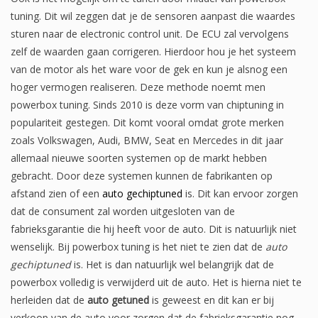
tuning. Dit wil zeggen dat je de sensoren aanpast die waardes
sturen naar de electronic control unit. De ECU zal vervolgens
zelf de waarden gaan corrigeren. Hierdoor hou je het systeem
van de motor als het ware voor de gek en kun je alsnog een
hoger vermogen realiseren. Deze methode noemt men
powerbox tuning. Sinds 2010 is deze vorm van chiptuning in
populariteit gestegen. Dit komt vooral omdat grote merken
zoals Volkswagen, Audi, BMW, Seat en Mercedes in dit jaar
allemaal nieuwe soorten systemen op de markt hebben
gebracht. Door deze systemen kunnen de fabrikanten op
afstand zien of een
auto gechiptuned
is. Dit kan ervoor zorgen
dat de consument zal worden uitgesloten van de
fabrieksgarantie die hij heeft voor de auto. Dit is natuurlijk niet
wenselijk. Bij powerbox tuning is het niet te zien dat de
auto
gechiptuned
is. Het is dan natuurlijk wel belangrijk dat de
powerbox volledig is verwijderd uit de auto. Het is hierna niet te
herleiden dat de
auto getuned
is geweest en dit kan er bij
verkoop van de auto voor zorgen dat de fabrieksgarantie nog