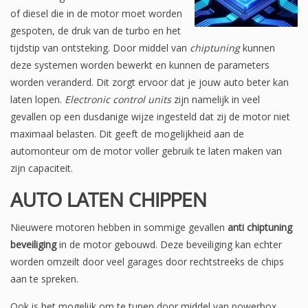
of diesel die in de motor moet worden
gespoten, de druk van de turbo en het
tijdstip van ontsteking. Door middel van
chiptuning
kunnen
deze systemen worden bewerkt en kunnen de parameters
worden veranderd. Dit zorgt ervoor dat je jouw auto beter kan
laten lopen.
Electronic control units
zijn namelijk in veel
gevallen op een dusdanige wijze ingesteld dat zij de motor niet
maximaal belasten. Dit geeft de mogelijkheid aan de
automonteur om de motor voller gebruik te laten maken van
zijn capaciteit.
AUTO LATEN CHIPPEN
Nieuwere motoren hebben in sommige gevallen
anti chiptuning
beveiliging
in de motor gebouwd. Deze beveiliging kan echter
worden omzeilt door veel garages door rechtstreeks de chips
aan te spreken.
Ook is het mogelijk om te tunen door middel van powerbox