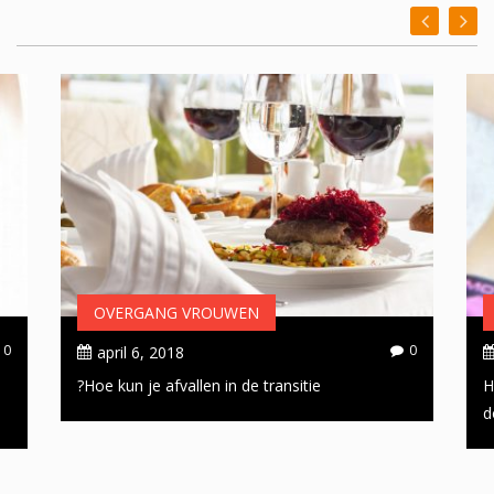
OVERGANG VROUWEN
0
0
april 6, 2018
Hoe kun je afvallen in de transitie?
H
d