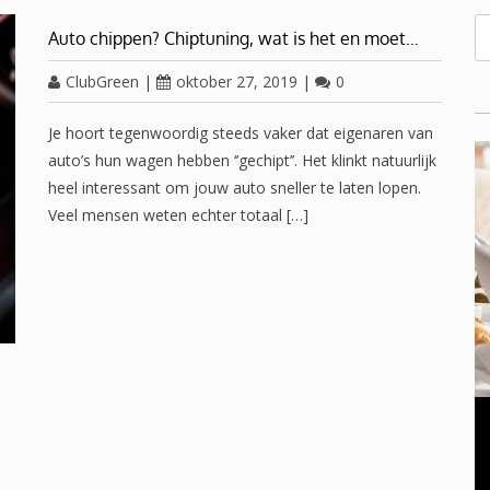
Auto chippen? Chiptuning, wat is het en moet…
ClubGreen
|
oktober 27, 2019
|
0
Je hoort tegenwoordig steeds vaker dat eigenaren van
auto’s hun wagen hebben ‘’gechipt’’. Het klinkt natuurlijk
heel interessant om jouw auto sneller te laten lopen.
Veel mensen weten echter totaal […]
OVERGANG VROUWEN
november 23, 2016
0
Oplossing voor een gezwollen opgezette buik in de