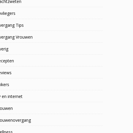
achtzweten
vliegers
vergang Tips
vergang Vrouwen
erig
ecepten
eviews
ikers
 en internet
rouwen
rouwenovergang
ellness