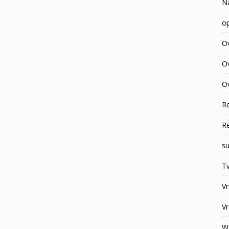
N
op
O
O
Ov
R
R
su
Tv
V
V
W