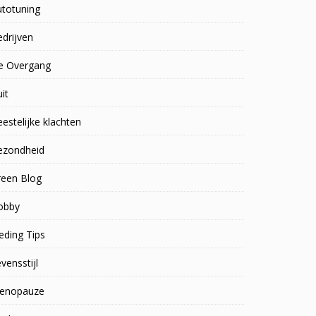
utotuning
drijven
e Overgang
uit
estelijke klachten
ezondheid
reen Blog
obby
eding Tips
vensstijl
enopauze