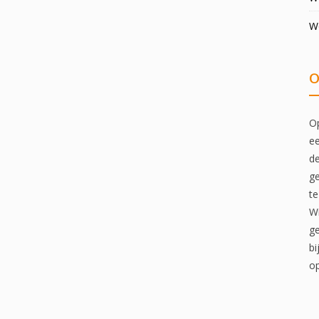
W
O
Op
ee
de
ge
te
Wi
ge
bi
op