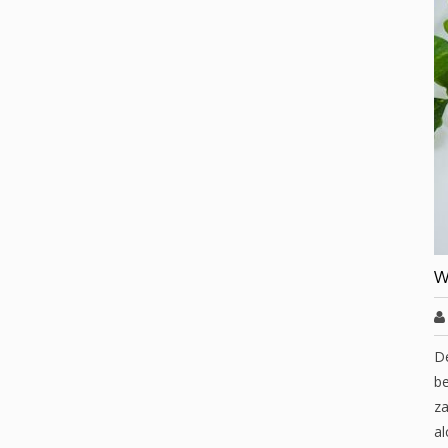
W
D
be
za
al