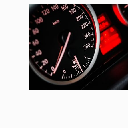
OVERGANG VROUWEN
0
april 7, 2018
0
Handige tips om u te helpen de overgang te