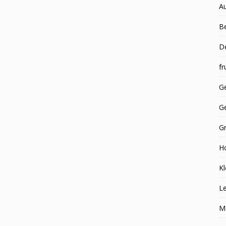
A
Be
D
fr
Ge
G
G
H
Kl
Le
M