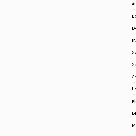
A
Be
D
fr
Ge
G
G
H
Kl
Le
M