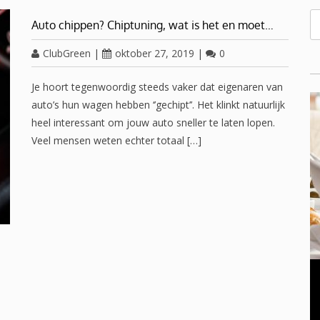
Auto chippen? Chiptuning, wat is het en moet…
ClubGreen
|
oktober 27, 2019
|
0
Je hoort tegenwoordig steeds vaker dat eigenaren van
auto’s hun wagen hebben ‘’gechipt’’. Het klinkt natuurlijk
heel interessant om jouw auto sneller te laten lopen.
Veel mensen weten echter totaal […]
OVERGANG VROUWEN
november 23, 2016
0
Oplossing voor een gezwollen opgezette buik in de