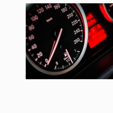
OVERGANG VROUWEN
0
april 7, 2018
0
Handige tips om u te helpen de overgang te