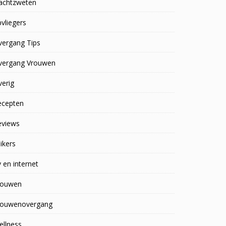
achtzweten
vliegers
vergang Tips
vergang Vrouwen
erig
ecepten
eviews
ikers
 en internet
rouwen
rouwenovergang
ellness