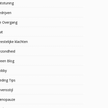
utotuning
drijven
e Overgang
uit
estelijke klachten
ezondheid
reen Blog
obby
eding Tips
vensstijl
enopauze