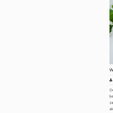
W
D
be
za
al