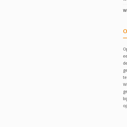
W
O
Op
ee
de
ge
te
Wi
ge
bi
op