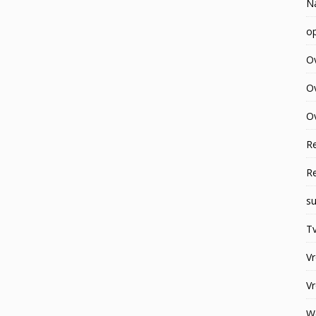
N
op
O
O
Ov
R
R
su
Tv
V
V
W