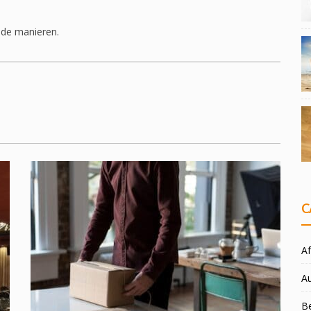
nde manieren.
C
Af
A
Be