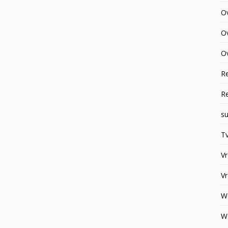
O
O
Ov
R
R
su
Tv
V
V
W
W