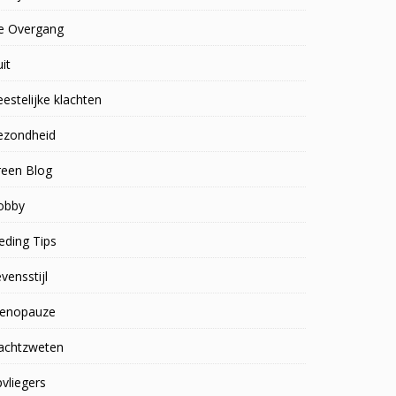
e Overgang
uit
estelijke klachten
ezondheid
reen Blog
obby
eding Tips
vensstijl
enopauze
achtzweten
vliegers