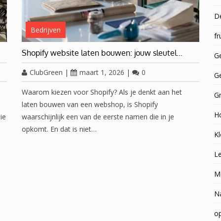
D
Bedrijven
fr
Shopify website laten bouwen: jouw sleutel…
Ge
ClubGreen
|
maart 1, 2026
|
0
G
e
Waarom kiezen voor Shopify? Als je denkt aan het
G
laten bouwen van een webshop, is Shopify
H
ie
waarschijnlijk een van de eerste namen die in je
opkomt. En dat is niet…
Kl
Le
M
N
op