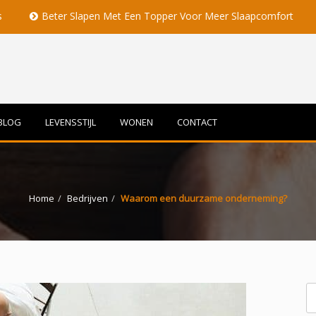
ter Slapen Met Een Topper Voor Meer Slaapcomfort
Volle M
BLOG
LEVENSSTIJL
WONEN
CONTACT
Home
Bedrijven
Waarom een duurzame onderneming?