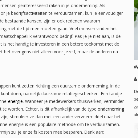
mensen geïnteresseerd raken in je onderneming. Als
r je bedrijfsactiviteiten te verduurzamen, kun je eenvoudiger
de bestaande kansen, zijn er ook redenen waarom
eming met de tijd mee moeten gaan. Veel mensen vinden het
aatschappelijk verantwoord bedrijf. Pas je je niet aan, is de
t is het handig te investeren in een betere toekomst met de
et het overigens niet alleen voor jezelf, maar de anderen na
W
tappen kunt zetten richting een duurzame onderneming. In de
D
t kunt doen, namelijk duurzame relatiegeschenken. Een tandje
be
nne-
energie
. Wanneer je medewerkers thuiswerken, verminder
za
 te worden. Echter, is dit afhankelijk van de type
onderneming
al
zijn, stimuleer ze dan met een ander vervoermiddel naar het
zonne-energie is een populaire methode om te verduurzamen.
rmijn zul je er zelfs kosten mee besparen. Denk aan: