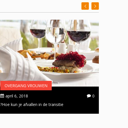
OVERGANG VROUWEN
OVER
april 6, 2018
0
april 
Hoe kun je afvallen in de transitie?
Handige 
doorsta