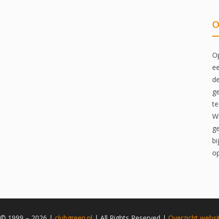
O
Op
ee
de
ge
te
Wi
ge
bi
op
 © 1999 – 2026 |
clubgreen.nl
| All Rights Reserved |
Overzicht
websi