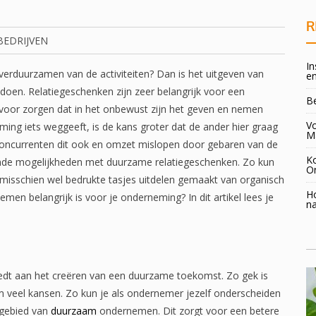
R
BEDRIJVEN
In
verduurzamen van de activiteiten? Dan is het uitgeven van
en
doen. Relatiegeschenken zijn zeer belangrijk voor een
B
voor zorgen dat in het onbewust zijn het geven en nemen
Vo
ing iets weggeeft, is de kans groter dat de ander hier graag
M
 concurrenten dit ook en omzet mislopen door gebaren van de
K
hillende mogelijkheden met duurzame relatiegeschenken. Zo kun
O
misschien wel bedrukte tasjes uitdelen gemaakt van organisch
H
men belangrijk is voor je onderneming? In dit artikel lees je
na
dt aan het creëren van een duurzame toekomst. Zo gek is
veel kansen. Zo kun je als ondernemer jezelf onderscheiden
 gebied van
duurzaam
ondernemen. Dit zorgt voor een betere