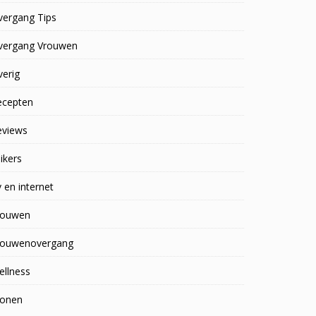
vergang Tips
vergang Vrouwen
erig
ecepten
eviews
ikers
 en internet
rouwen
rouwenovergang
ellness
onen