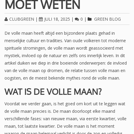
MOET WETEN
CLUBGREEN
|
JULI 18, 2025
|
0
|
GREEN BLOG
De volle maan heeft altijd een bijzondere plaats gehad in
menselijke cultuur en tradities. Van oude volkeren tot moderne
spirituele stromingen, de volle maan wordt geassocieerd met
mystiek, invloed op de natuur en zelfs ons innerlijk leven. In dit
artikel duiken we diep in drie boeiende onderwerpen: de invloed
van de volle maan op dromen, de relatie tussen volle maan en
oogsten, en de meest bekende mythes rond de volle maan.
WAT IS DE VOLLE MAAN?
Voordat we verder gaan, is het goed om kort uit te leggen wat
de volle maan precies is. De maan doorloopt elke maand
verschillende fases: van nieuwe maan, via eerste kwartier, volle
maan, tot laatste kwartier. De volle maan is het moment
waarop de maan helemaal verlicht is door de zon en volledig