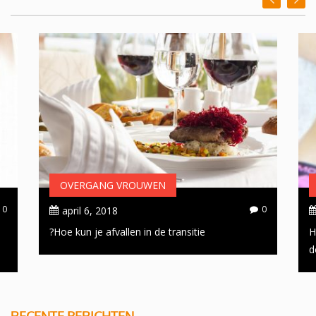
OVERGANG VROUWEN
0
0
april 6, 2018
Hoe kun je afvallen in de transitie?
H
d