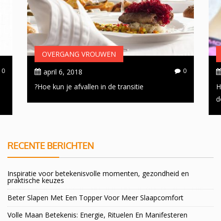
OVERGANG VROUWEN
0
0
april 6, 2018
Hoe kun je afvallen in de transitie?
H
d
RECENTE BERICHTEN
Inspiratie voor betekenisvolle momenten, gezondheid en
praktische keuzes
Beter Slapen Met Een Topper Voor Meer Slaapcomfort
Volle Maan Betekenis: Energie, Rituelen En Manifesteren