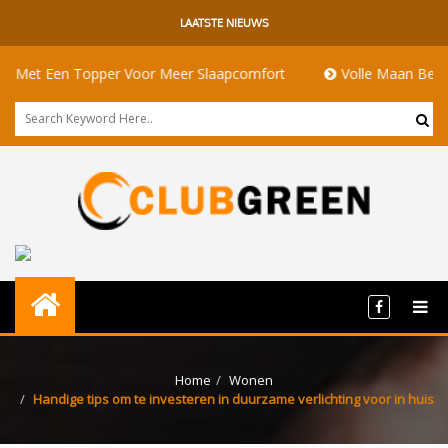
LAATSTE NIEUWS
Een Topper Voor Meer Slaapcomfort
Volle Maan Betekenis: E
Home
Wonen
Handige tips om te investeren in duurzame verlichting voor in huis