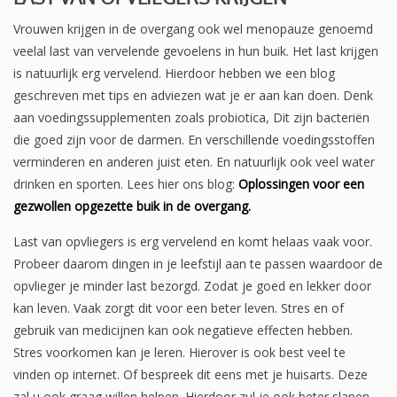
Vrouwen krijgen in de overgang ook wel menopauze genoemd
veelal last van vervelende gevoelens in hun buik. Het last krijgen
is natuurlijk erg vervelend. Hierdoor hebben we een blog
geschreven met tips en adviezen wat je er aan kan doen. Denk
aan voedingssupplementen zoals probiotica, Dit zijn bacteriën
die goed zijn voor de darmen. En verschillende voedingsstoffen
verminderen en anderen juist eten. En natuurlijk ook veel water
drinken en sporten. Lees hier ons blog:
Oplossingen voor een
gezwollen opgezette buik in de overgang.
Last van opvliegers is erg vervelend en komt helaas vaak voor.
Probeer daarom dingen in je leefstijl aan te passen waardoor de
opvlieger je minder last bezorgd. Zodat je goed en lekker door
kan leven. Vaak zorgt dit voor een beter leven. Stres en of
gebruik van medicijnen kan ook negatieve effecten hebben.
Stres voorkomen kan je leren. Hierover is ook best veel te
vinden op internet. Of bespreek dit eens met je huisarts. Deze
zal u ook graag willen helpen. Hierdoor zul je ook beter slapen