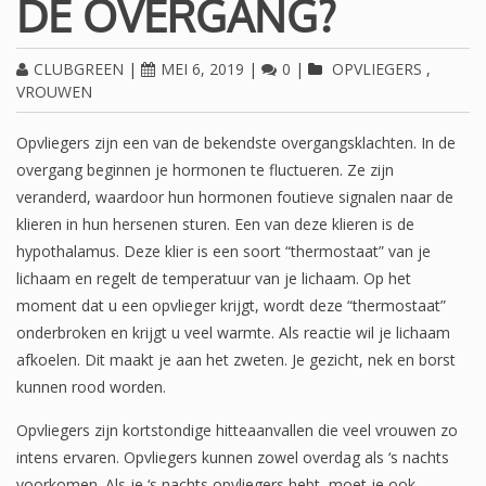
DE OVERGANG?
CLUBGREEN
|
MEI 6, 2019
|
0
|
OPVLIEGERS
,
VROUWEN
Opvliegers zijn een van de bekendste overgangsklachten. In de
overgang beginnen je hormonen te fluctueren. Ze zijn
veranderd, waardoor hun hormonen foutieve signalen naar de
klieren in hun hersenen sturen. Een van deze klieren is de
hypothalamus. Deze klier is een soort “thermostaat” van je
lichaam en regelt de temperatuur van je lichaam. Op het
moment dat u een opvlieger krijgt, wordt deze “thermostaat”
onderbroken en krijgt u veel warmte. Als reactie wil je lichaam
afkoelen. Dit maakt je aan het zweten. Je gezicht, nek en borst
kunnen rood worden.
Opvliegers zijn kortstondige hitteaanvallen die veel vrouwen zo
intens ervaren. Opvliegers kunnen zowel overdag als ‘s nachts
voorkomen. Als je ‘s nachts opvliegers hebt, moet je ook