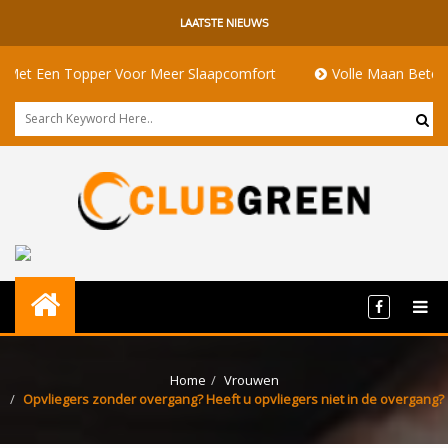
LAATSTE NIEUWS
n Topper Voor Meer Slaapcomfort
Volle Maan Betekenis: Ener
Home
Vrouwen
Opvliegers zonder overgang? Heeft u opvliegers niet in de overgang?