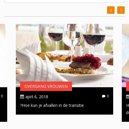
OVERGANG VROUWEN
0
0
april 6, 2018
Hoe kun je afvallen in de transitie?
H
d