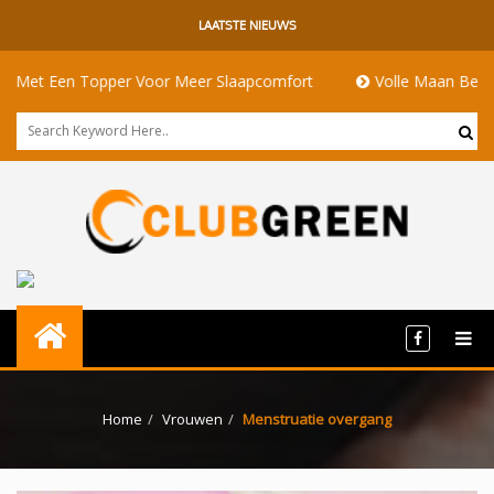
LAATSTE NIEUWS
en Topper Voor Meer Slaapcomfort
Volle Maan Betekenis: En
Home
Vrouwen
Menstruatie overgang