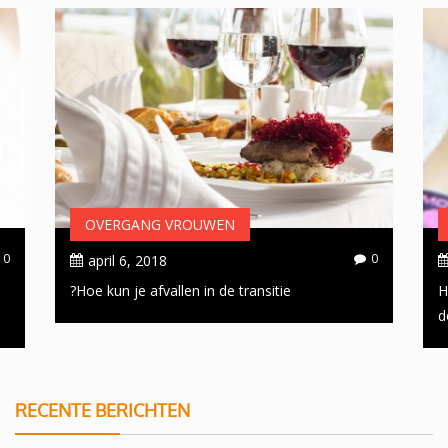
OVERGANG VROUWEN
0
0
april 6, 2018
Hoe kun je afvallen in de transitie?
H
d
RECENTE BERICHTEN