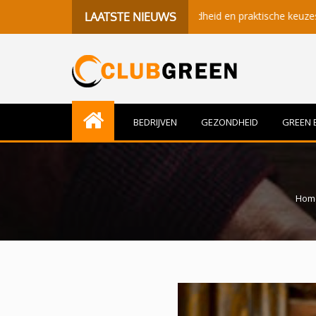
 betekenisvolle momenten, gezondheid en praktische keuzes
B
LAATSTE NIEUWS
BEDRIJVEN
GEZONDHEID
GREEN 
Hom