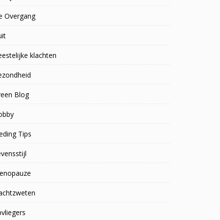
e Overgang
uit
estelijke klachten
ezondheid
reen Blog
obby
eding Tips
vensstijl
enopauze
achtzweten
vliegers