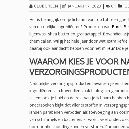
CLUBGREEN
|
JANUARI 17, 2023
|
0
|
G
Het is belangrijk om je lichaam van top tot teen goed 
van natuurlijke ingrediënten? Producten van
Burt’s B
bijenwas, shea butter en granaatappel. Bovendien zijn
chemicaliën. Wil jij het hele jaar door wat extra liefd
daarbij ook aandacht hebben voor het
milieu
? Doe je
WAAROM KIES JE VOOR N
VERZORGINGSPRODUCTE
Natuurlijke verzorgingsproducten bevatten geen chemi
ingrediënten zijn bovendien vaak biologisch geproduc
alleen: ook je huid en de rest van je lichaam hebben 
onderzoeken blijkt dat allerlei stoffen in verzorgings
landen parabenen verboden als toevoeging aan cosm
van schimmels en bacteriën. Er wordt veel onderzo
hormoonhuishouding kunnen verstoren. Parabenen w