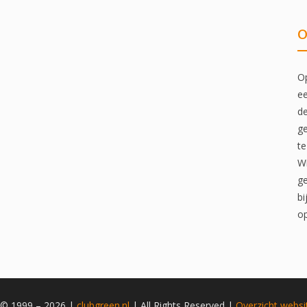
O
Op
ee
de
ge
te
Wi
ge
bi
op
 © 1999 – 2026 |
clubgreen.nl
| All Rights Reserved |
Overzicht
websi