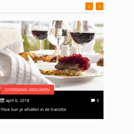
OVERGANG VROUWEN
OVER
april 6, 2018
0
april 
Hoe kun je afvallen in de transitie?
Handige 
doorsta