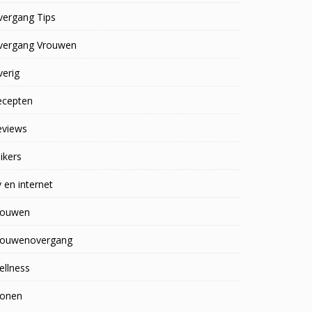
vergang Tips
vergang Vrouwen
erig
ecepten
eviews
ikers
 en internet
rouwen
rouwenovergang
ellness
onen