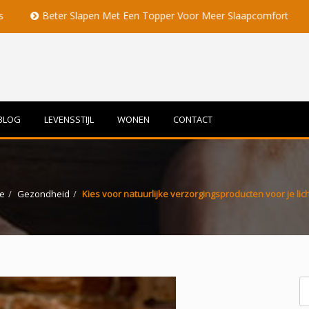
eter Slapen Met Een Topper Voor Meer Slaapcomfort
Volle 
BLOG
LEVENSSTIJL
WONEN
CONTACT
e
Gezondheid
Kies voor natuurlijke verzorgingsproducten voor je li