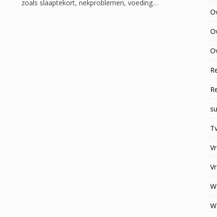
zoals slaaptekort, nekproblemen, voeding…
O
O
Ov
R
R
su
Tv
V
V
W
W