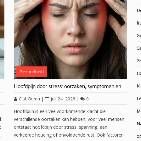
D
fr
Ge
G
G
Gezondheid
H
Kl
Hoofdpijn door stress: oorzaken, symptomen en…
Le
ClubGreen
|
juli 24, 2026
|
0
M
Hoofdpijn is een veelvoorkomende klacht die
l
verschillende oorzaken kan hebben. Voor veel mensen
N
t
ontstaat hoofdpijn door stress, spanning, een
…
verkeerde houding of onvoldoende rust. Ook factoren
op