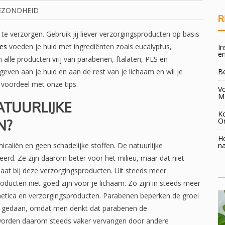
EZONDHEID
R
te verzorgen. Gebruik jij liever verzorgingsproducten op basis
ees
voeden je huid met ingrediënten zoals eucalyptus,
In
en
 alle producten vrij van parabenen, ftalaten, PLS en
e geven aan je huid en aan de rest van je lichaam en wil je
B
 voordeel met onze tips.
Vo
M
ATUURLIJKE
K
N?
O
H
caliën en geen schadelijke stoffen. De natuurlijke
na
eerd. Ze zijn daarom beter voor het milieu, maar dat niet
baat bij deze verzorgingsproducten. Uit steeds meer
producten niet goed zijn voor je lichaam. Zo zijn in steeds meer
etica en verzorgingsproducten. Parabenen beperken de groei
ek gedaan, omdat men denkt dat parabenen de
orden daarom steeds vaker vervangen door andere