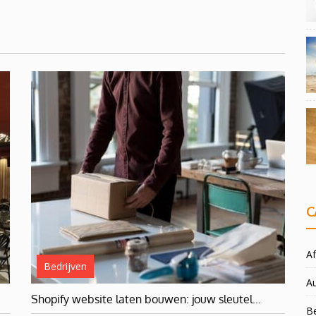
C
Af
Bedrijven
A
Shopify website laten bouwen: jouw sleutel…
Be