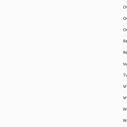
O
O
Ov
R
R
su
Tv
V
V
W
W