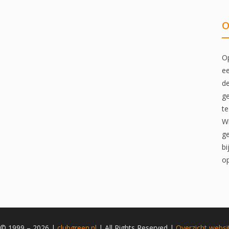
O
Op
ee
de
ge
te
Wi
ge
bi
op
 © 1999 – 2026 |
clubgreen.nl
| All Rights Reserved |
Overzicht
websi