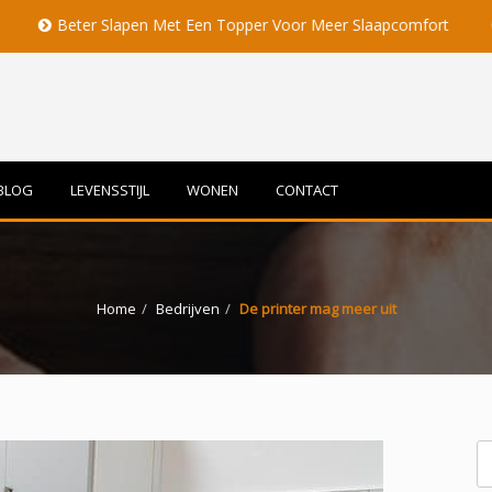
er Slapen Met Een Topper Voor Meer Slaapcomfort
Volle Ma
BLOG
LEVENSSTIJL
WONEN
CONTACT
Home
Bedrijven
De printer mag meer uit