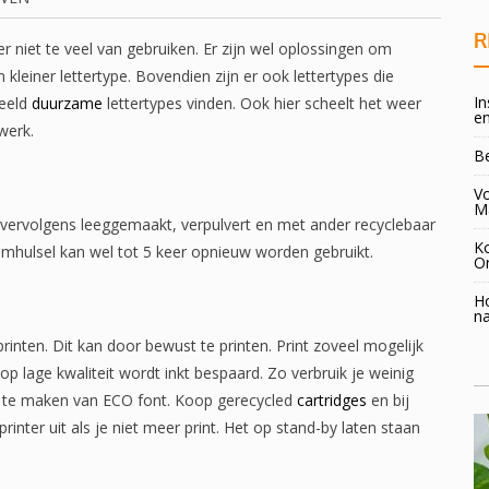
R
ter niet te veel van gebruiken. Er zijn wel oplossingen om
kleiner lettertype. Bovendien zijn er ook lettertypes die
In
beeld
duurzame
lettertypes vinden. Ook hier scheelt het weer
en
twerk.
B
Vo
M
 vervolgens leeggemaakt, verpulvert en met ander recyclebaar
K
 omhulsel kan wel tot 5 keer opnieuw worden gebruikt.
O
H
na
rinten. Dit kan door bewust te printen. Print zoveel mogelijk
n op lage kwaliteit wordt inkt bespaard. Zo verbruik je weinig
uik te maken van ECO font. Koop gerecycled
cartridges
en bij
rinter uit als je niet meer print. Het op stand-by laten staan