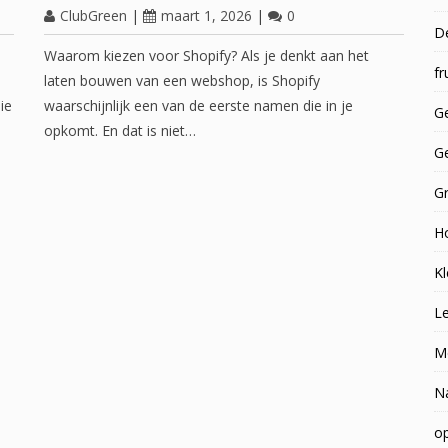
ClubGreen
|
maart 1, 2026
|
0
D
e
Waarom kiezen voor Shopify? Als je denkt aan het
fr
laten bouwen van een webshop, is Shopify
ie
waarschijnlijk een van de eerste namen die in je
Ge
opkomt. En dat is niet…
G
G
H
Kl
Le
M
N
op