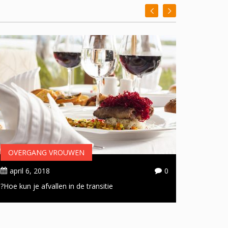
OVERGANG VROUWEN
OVER
april 6, 2018
0
april 
Hoe kun je afvallen in de transitie?
Handige 
doorsta