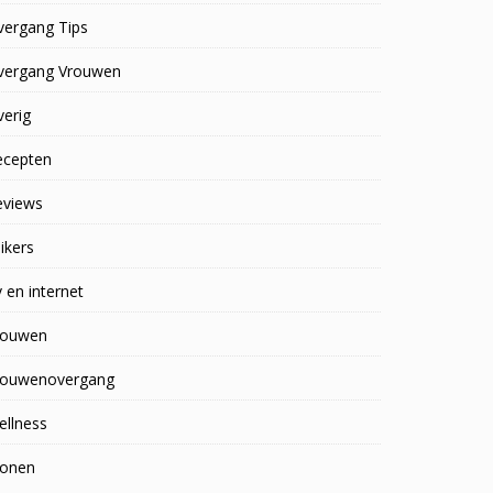
vergang Tips
vergang Vrouwen
erig
ecepten
eviews
ikers
 en internet
rouwen
rouwenovergang
ellness
onen