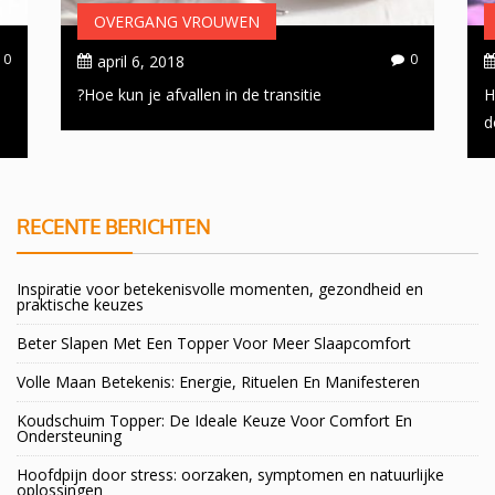
OVERGANG VROUWEN
0
0
april 6, 2018
Hoe kun je afvallen in de transitie?
H
d
RECENTE BERICHTEN
Inspiratie voor betekenisvolle momenten, gezondheid en
praktische keuzes
Beter Slapen Met Een Topper Voor Meer Slaapcomfort
Volle Maan Betekenis: Energie, Rituelen En Manifesteren
Koudschuim Topper: De Ideale Keuze Voor Comfort En
Ondersteuning
Hoofdpijn door stress: oorzaken, symptomen en natuurlijke
oplossingen