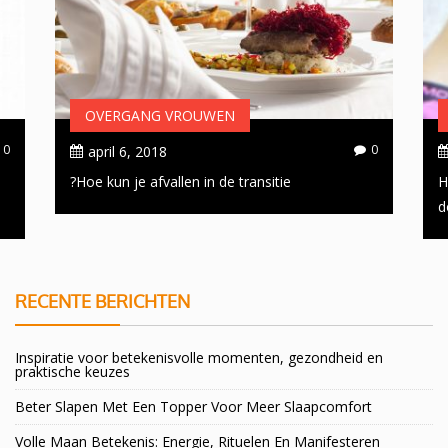
OVERGANG VROUWEN
0
0
april 6, 2018
Hoe kun je afvallen in de transitie?
H
d
RECENTE BERICHTEN
Inspiratie voor betekenisvolle momenten, gezondheid en
praktische keuzes
Beter Slapen Met Een Topper Voor Meer Slaapcomfort
Volle Maan Betekenis: Energie, Rituelen En Manifesteren