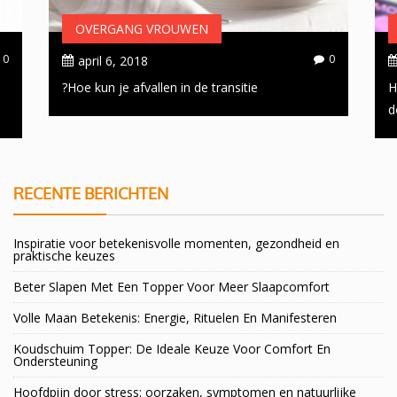
OVERGANG VROUWEN
0
0
april 6, 2018
Hoe kun je afvallen in de transitie?
H
d
RECENTE BERICHTEN
Inspiratie voor betekenisvolle momenten, gezondheid en
praktische keuzes
Beter Slapen Met Een Topper Voor Meer Slaapcomfort
Volle Maan Betekenis: Energie, Rituelen En Manifesteren
Koudschuim Topper: De Ideale Keuze Voor Comfort En
Ondersteuning
Hoofdpijn door stress: oorzaken, symptomen en natuurlijke