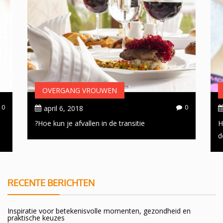
OVERGANG VROUWEN
0
0
april 6, 2018
Hoe kun je afvallen in de transitie?
H
d
RECENTE BERICHTEN
Inspiratie voor betekenisvolle momenten, gezondheid en
praktische keuzes