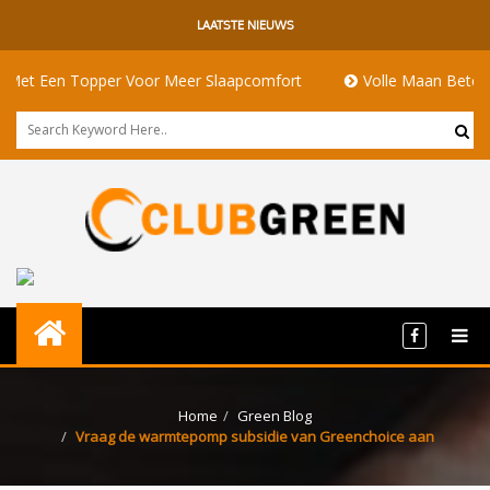
LAATSTE NIEUWS
n Topper Voor Meer Slaapcomfort
Volle Maan Betekenis: Ene
Home
Green Blog
Vraag de warmtepomp subsidie van Greenchoice aan