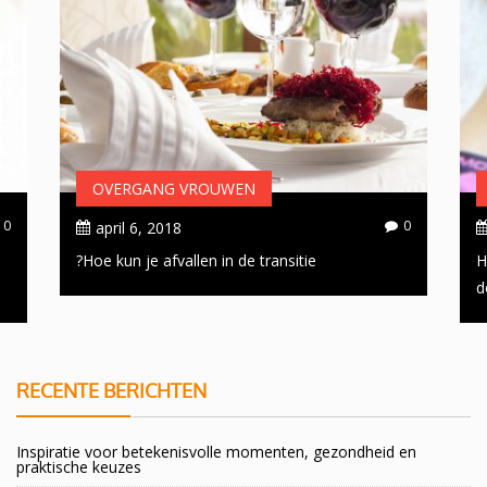
OVERGANG VROUWEN
0
0
april 6, 2018
Hoe kun je afvallen in de transitie?
H
d
RECENTE BERICHTEN
Inspiratie voor betekenisvolle momenten, gezondheid en
praktische keuzes