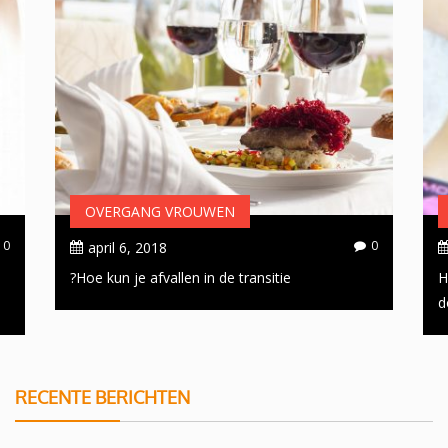
OVERGANG VROUWEN
0
0
april 6, 2018
Hoe kun je afvallen in de transitie?
H
d
RECENTE BERICHTEN