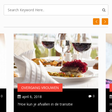
OVERGANG VROUWEN
0
0
april 6, 2018
Hoe kun je afvallen in de transitie?
H
d