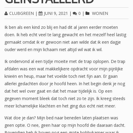
CLUBGREEN
|
JUNI 9, 2021
|
0
|
WONEN
Ik ben als een kind zo blij en had dit al jaren eerder moeten
doen. Ik heb echt veel te lang gewacht en het mezelf heel lastig
gemaakt omdat ik er gewoon niet aan wilde dat ik een dagje
ouder werd en mijn lichaam niet altijd wil wat ik wil.
Ik ondervond al een tijdje moeite met de trap oplopen. De trap
afdalen was een wat makkelijkere opdracht voor mijn pijnlijke
knieën en heup, maar het voelde toch niet fijn aan. Er gaan
allerlei gedachten door je hoofd heen. In het begin denk je nog
dat het wel over gaat en dat het maar tijdelijk is. Op een
gegeven moment bleek dat toch niet zo te zijn. Ik kreeg steeds
meer lichamelijke klachten en het ging dus echt niet meer.
Wat doe je dan? Mijn bed naar beneden laten plaatsen was
geen optie. O nee, geen haar op mijn hoofd die daaraan dacht.
Bovendien heb ik boven nog een grote hobbykamer waar ik