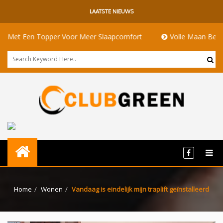
LAATSTE NIEUWS
Een Topper Voor Meer Slaapcomfort
Volle Maan Betekenis: E
Home
Wonen
Vandaag is eindelijk mijn traplift geïnstalleerd