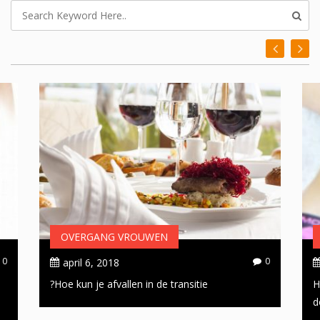
OVERGANG VROUWEN
0
0
april 6, 2018
Hoe kun je afvallen in de transitie?
H
d