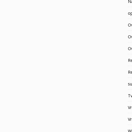
N
op
O
O
Ov
R
R
su
Tv
V
V
W