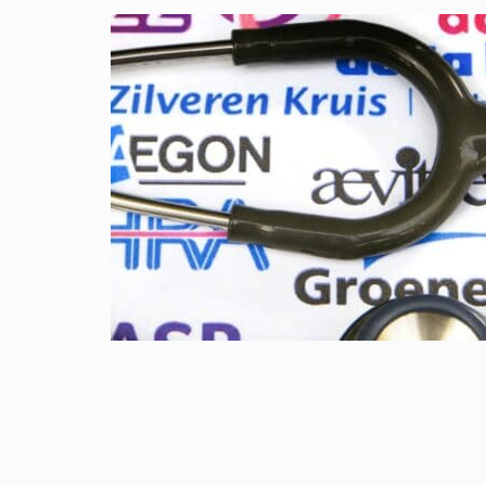
OVERGANG VROUWEN
0
april 7, 2018
0
Handige tips om u te helpen de overgang te