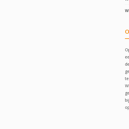
W
O
Op
ee
de
ge
te
Wi
ge
bi
op