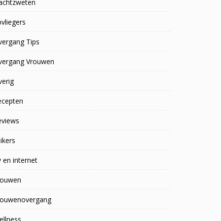
achtzweten
vliegers
vergang Tips
vergang Vrouwen
erig
ecepten
eviews
ikers
 en internet
rouwen
rouwenovergang
ellness