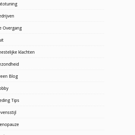
utotuning
drijven
e Overgang
uit
estelijke klachten
ezondheid
reen Blog
obby
eding Tips
vensstijl
enopauze