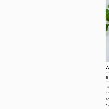
W
D
be
za
al