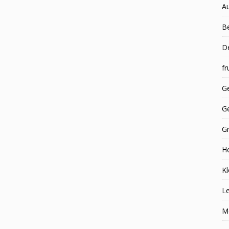
A
Be
D
fr
Ge
G
G
H
Kl
Le
M