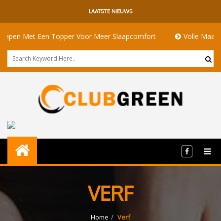
LAATSTE NIEUWS
pen Met Een Topper Voor Meer Slaapcomfort
Volle Maan Bete
VERF
Home
Verf