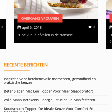
OVERGANG VROUWEN
0
0
april 6, 2018
Hoe kun je afvallen in de transitie?
H
d
RECENTE BERICHTEN
Inspiratie voor betekenisvolle momenten, gezondheid en
praktische keuzes
Beter Slapen Met Een Topper Voor Meer Slaapcomfort
Volle Maan Betekenis: Energie, Rituelen En Manifesteren
Koudschuim Topper: De Ideale Keuze Voor Comfort En