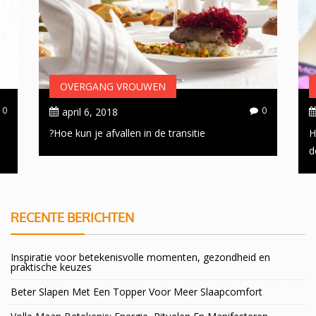
OVERGANG VROUWEN
0
0
april 6, 2018
Hoe kun je afvallen in de transitie?
H
d
RECENTE BERICHTEN
Inspiratie voor betekenisvolle momenten, gezondheid en
praktische keuzes
Beter Slapen Met Een Topper Voor Meer Slaapcomfort