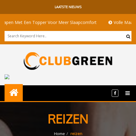
LAATSTE NIEUWS
en Met Een Topper Voor Meer Slaapcomfort
Volle Maan Betek
REIZEN
Home
reizen