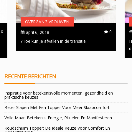
OVERGANG VROUWEN
0
0
april 6, 2018
Hoe kun je afvallen in de transitie?
H
d
RECENTE BERICHTEN
Inspiratie voor betekenisvolle momenten, gezondheid en
praktische keuzes
Beter Slapen Met Een Topper Voor Meer Slaapcomfort
Volle Maan Betekenis: Energie, Rituelen En Manifesteren
Koudschuim Topper: De Ideale Keuze Voor Comfort En