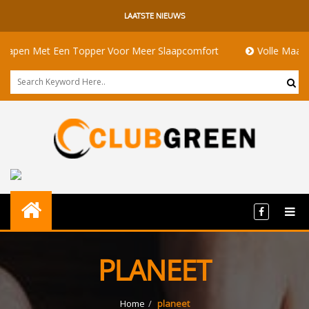
LAATSTE NIEUWS
en Met Een Topper Voor Meer Slaapcomfort
Volle Maan Betek
PLANEET
Home
planeet