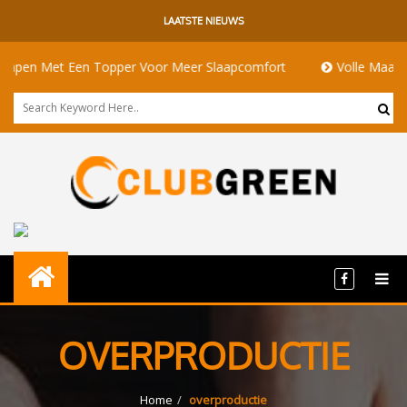
LAATSTE NIEUWS
n Met Een Topper Voor Meer Slaapcomfort
Volle Maan Beteke
OVERPRODUCTIE
Home
overproductie