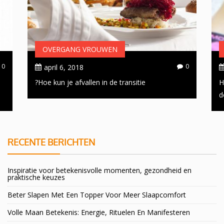
OVERGANG VROUWEN
0
0
april 6, 2018
Hoe kun je afvallen in de transitie?
H
d
RECENTE BERICHTEN
Inspiratie voor betekenisvolle momenten, gezondheid en
praktische keuzes
Beter Slapen Met Een Topper Voor Meer Slaapcomfort
Volle Maan Betekenis: Energie, Rituelen En Manifesteren