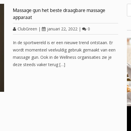
Massage gun het beste draagbare massage
apparaat
ClubGreen
|
januari 22, 2022
|
0
In de sportwereld is er een nieuwe trend ontstaan. Er
wordt momenteel veelvuldig gebruik gemaakt van een
massage gun. Ook in de Wellness organisaties zie je
deze steeds vaker terug […]
OVERGANG VROUWEN
november 23, 2016
0
Oplossing voor een gezwollen opgezette buik in de