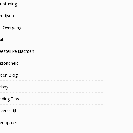
utotuning
drijven
e Overgang
uit
estelijke klachten
ezondheid
reen Blog
obby
eding Tips
vensstijl
enopauze