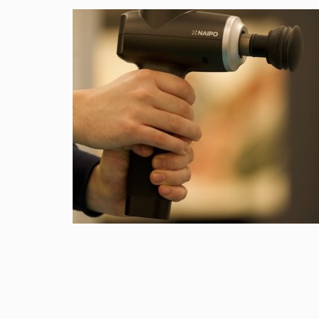
OVERGANG VROUWEN
0
april 7, 2018
0
Handige tips om u te helpen de overgang te