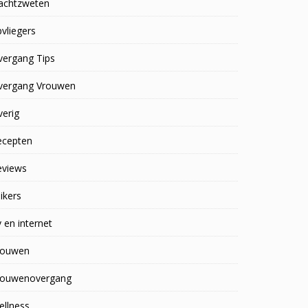
achtzweten
vliegers
vergang Tips
vergang Vrouwen
erig
ecepten
eviews
ikers
 en internet
rouwen
rouwenovergang
ellness