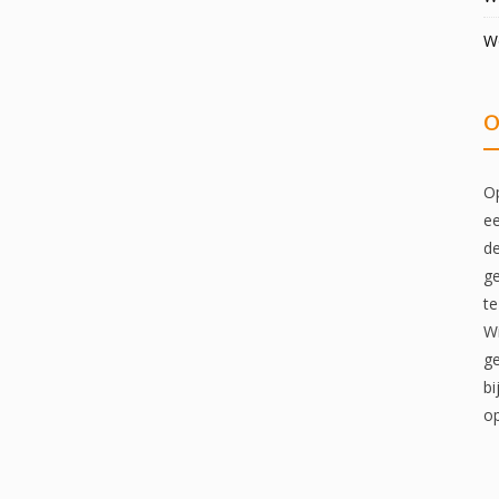
W
O
Op
ee
de
ge
te
Wi
ge
bi
op