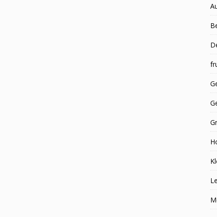
A
Be
D
fr
Ge
G
G
H
Kl
Le
M