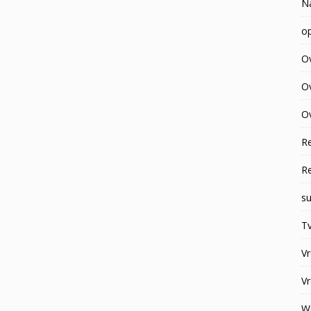
N
op
O
O
Ov
R
R
su
Tv
V
V
W