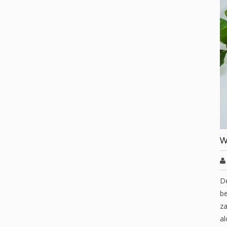
W
D
be
za
al