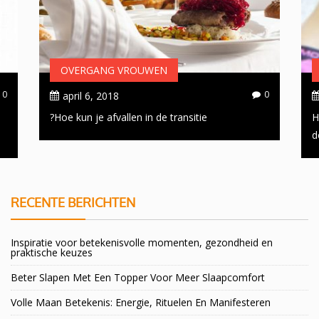
OVERGANG VROUWEN
0
0
april 6, 2018
Hoe kun je afvallen in de transitie?
H
d
RECENTE BERICHTEN
Inspiratie voor betekenisvolle momenten, gezondheid en
praktische keuzes
Beter Slapen Met Een Topper Voor Meer Slaapcomfort
Volle Maan Betekenis: Energie, Rituelen En Manifesteren