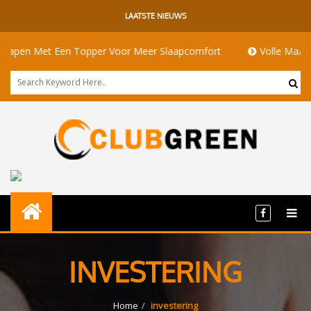
LAATSTE NIEUWS
pen Met Een Topper Voor Meer Slaapcomfort
Volle Maan Bete
INVESTERING
Home
investering