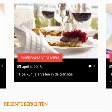
OVERGANG VROUWEN
0
0
april 6, 2018
Hoe kun je afvallen in de transitie?
H
d
RECENTE BERICHTEN