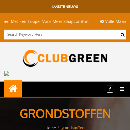
LAATSTE NIEUWS
Met Een Topper Voor Meer Slaapcomfort
Volle Maan Betekeni
GRONDSTOFFEN
Home
grondstoffen