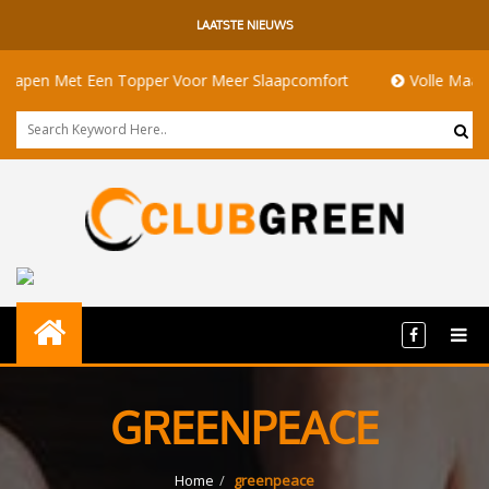
LAATSTE NIEUWS
pen Met Een Topper Voor Meer Slaapcomfort
Volle Maan Bete
GREENPEACE
Home
greenpeace