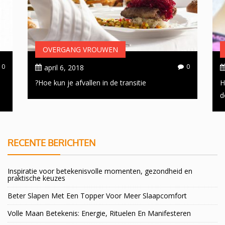
OVERGANG VROUWEN
0
0
april 6, 2018
Hoe kun je afvallen in de transitie?
H
d
RECENTE BERICHTEN
Inspiratie voor betekenisvolle momenten, gezondheid en
praktische keuzes
Beter Slapen Met Een Topper Voor Meer Slaapcomfort
Volle Maan Betekenis: Energie, Rituelen En Manifesteren