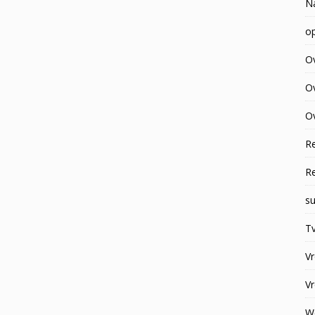
N
op
O
O
Ov
R
R
su
Tv
V
V
W