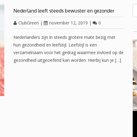
Nederland leeft steeds bewuster en gezonder
ClubGreen
|
november 12, 2019
|
0
Nederlanders zijn in steeds grotere mate bezig met
hun gezondheid en leefstijl. Leefstijl is een
verzamelnaam voor het gedrag waarmee invloed op de
gezondheid uitgeoefend kan worden. Hierbij kun je […]
OVERGANG VROUWEN
november 23, 2016
0
Oplossing voor een gezwollen opgezette buik in de