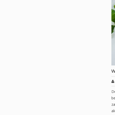
W
D
be
za
al