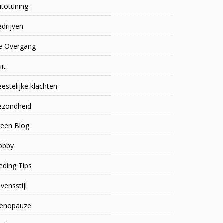
utotuning
drijven
e Overgang
uit
estelijke klachten
ezondheid
reen Blog
obby
eding Tips
vensstijl
enopauze