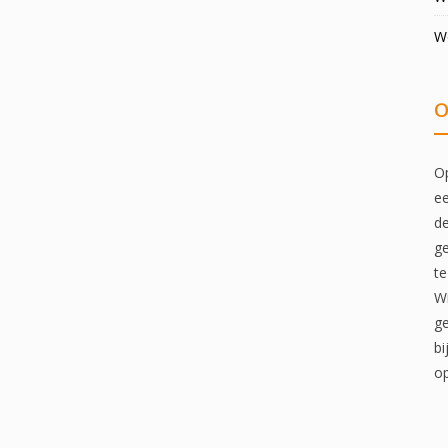
W
O
Op
ee
de
ge
te
Wi
ge
bi
op