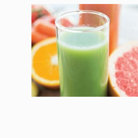
OVERGANG VROUWEN
0
april 7, 2018
0
Handige tips om u te helpen de overgang te