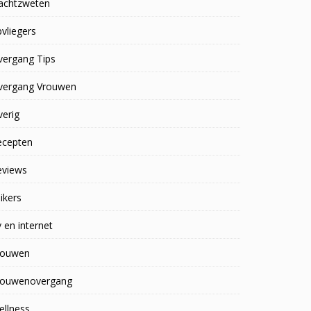
achtzweten
vliegers
vergang Tips
vergang Vrouwen
erig
ecepten
eviews
ikers
 en internet
rouwen
rouwenovergang
ellness