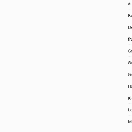
A
Be
D
fr
Ge
G
G
H
Kl
Le
M