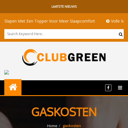
LAATSTE NIEUWS
lapen Met Een Topper Voor Meer Slaapcomfort
Volle Maan Be
GASKOSTEN
Home
gaskosten