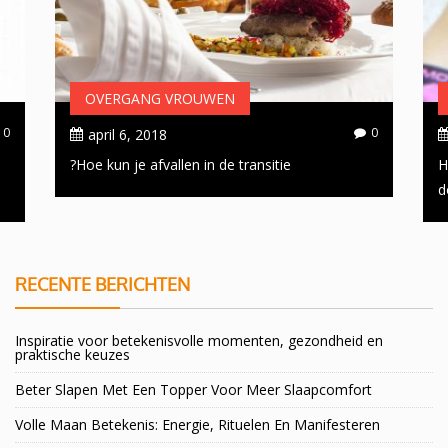
OVERGANG VROUWEN
0
0
april 6, 2018
Hoe kun je afvallen in de transitie?
H
d
RECENTE BERICHTEN
Inspiratie voor betekenisvolle momenten, gezondheid en
praktische keuzes
Beter Slapen Met Een Topper Voor Meer Slaapcomfort
Volle Maan Betekenis: Energie, Rituelen En Manifesteren