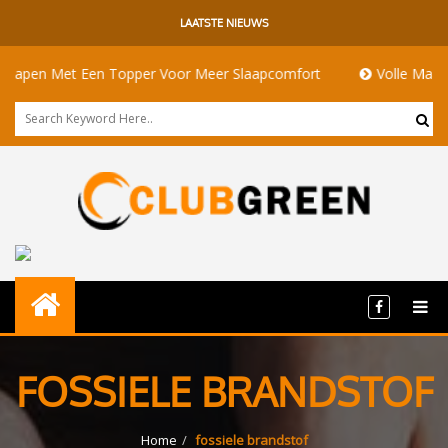
LAATSTE NIEUWS
pen Met Een Topper Voor Meer Slaapcomfort
Volle Maan Bete
FOSSIELE BRANDSTOF
Home
fossiele brandstof