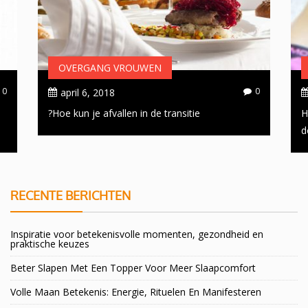
OVERGANG VROUWEN
0
0
april 6, 2018
Hoe kun je afvallen in de transitie?
H
d
RECENTE BERICHTEN
Inspiratie voor betekenisvolle momenten, gezondheid en
praktische keuzes
Beter Slapen Met Een Topper Voor Meer Slaapcomfort
Volle Maan Betekenis: Energie, Rituelen En Manifesteren