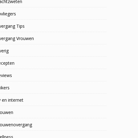
achtzweten
vliegers
vergang Tips
vergang Vrouwen
erig
ecepten
eviews
ikers
 en internet
rouwen
rouwenovergang
ellness