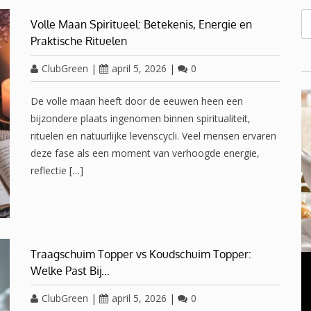
Volle Maan Spiritueel: Betekenis, Energie en
Praktische Rituelen
ClubGreen
|
april 5, 2026
|
0
De volle maan heeft door de eeuwen heen een
bijzondere plaats ingenomen binnen spiritualiteit,
rituelen en natuurlijke levenscycli. Veel mensen ervaren
deze fase als een moment van verhoogde energie,
reflectie […]
OVERGANG VROUWEN
Traagschuim Topper vs Koudschuim Topper:
Welke Past Bij…
november 23, 2016
0
Oplossing voor een gezwollen opgezette buik in de
ClubGreen
|
april 5, 2026
|
0