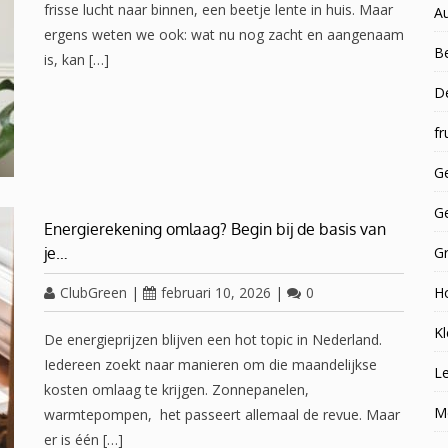
frisse lucht naar binnen, een beetje lente in huis. Maar
A
ergens weten we ook: wat nu nog zacht en aangenaam
Be
is, kan […]
D
fr
Ge
G
Energierekening omlaag? Begin bij de basis van
je…
G
ClubGreen
|
februari 10, 2026
|
0
H
Kl
De energieprijzen blijven een hot topic in Nederland.
Iedereen zoekt naar manieren om die maandelijkse
Le
kosten omlaag te krijgen. Zonnepanelen,
M
warmtepompen, het passeert allemaal de revue. Maar
er is één […]