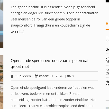
overgang!
Een goede nachtrust is essentieel voor je gezondheid,
energie en dagelijkse functioneren. Toch onderschatten
veel mensen de rol van een goede topper in
R
slaapcomfort. Traagschuim en koudschuim zijn de
twee […]
In
en
B
Vo
Open einde speelgoed: duurzaam spelen dat
M
groeit met…
K
O
ClubGreen
|
maart 31, 2026
|
0
H
na
Open einde speelgoed laat kinderen zelf bepalen wat
ze bouwen, bedenken en ontdekken. Zonder
handleiding, zonder batterijen en zonder einddoel. Het
stimuleert creativiteit, probleemoplossend denken en