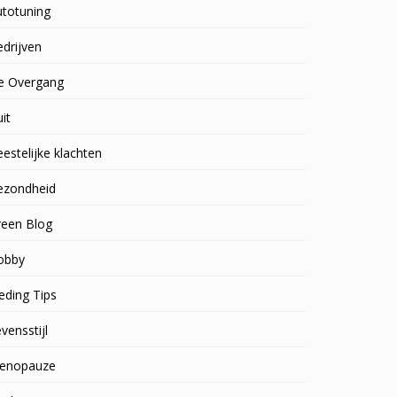
utotuning
drijven
e Overgang
uit
estelijke klachten
ezondheid
reen Blog
obby
eding Tips
vensstijl
enopauze