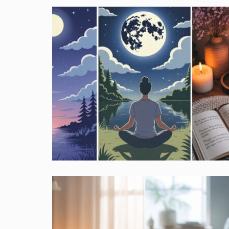
OVERGANG VROUWEN
0
april 7, 2018
0
Handige tips om u te helpen de overgang te