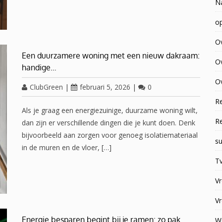
N
op
O
Een duurzamere woning met een nieuw dakraam:
O
handige…
Ov
ClubGreen
|
februari 5, 2026
|
0
R
Als je graag een energiezuinige, duurzame woning wilt,
R
dan zijn er verschillende dingen die je kunt doen. Denk
bijvoorbeeld aan zorgen voor genoeg isolatiemateriaal
su
in de muren en de vloer, […]
Tv
V
V
Energie besparen begint bij je ramen: zo pak…
W