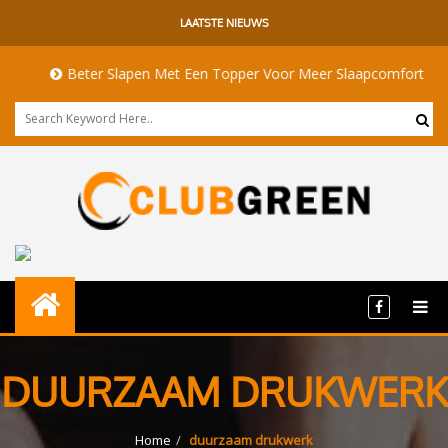
LAATSTE NIEUWS
Beter Slapen Met Een Topper Voor Meer Slaapcomfort
DUURZAAM DRUKWERK
Home
duurzaam drukwerk