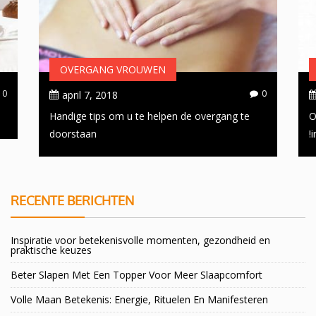
OVERGANG VROUWEN
0
0
april 7, 2018
Handige tips om u te helpen de overgang te
O
doorstaan
i
RECENTE BERICHTEN
Inspiratie voor betekenisvolle momenten, gezondheid en
praktische keuzes
Beter Slapen Met Een Topper Voor Meer Slaapcomfort
Volle Maan Betekenis: Energie, Rituelen En Manifesteren