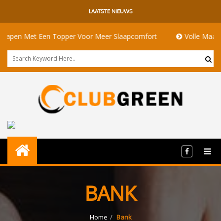
LAATSTE NIEUWS
en Met Een Topper Voor Meer Slaapcomfort
Volle Maan Betek
BANK
Home
Bank