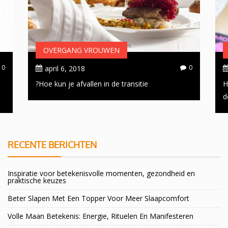
OVERGANG VROUWEN
0
0
april 6, 2018
Hoe kun je afvallen in de transitie?
H
d
RECENTE BERICHTEN
Inspiratie voor betekenisvolle momenten, gezondheid en
praktische keuzes
Beter Slapen Met Een Topper Voor Meer Slaapcomfort
Volle Maan Betekenis: Energie, Rituelen En Manifesteren